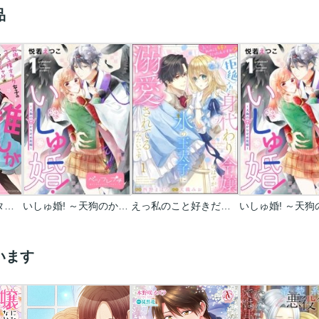
品
究極のコミュ障オタク女子の私がソシャゲの世界にきたけど､推しが尊すぎてつらい
いしゅ婚! ～天狗のかりそめ花嫁～ ベツフレプチ
えっ私のこと好きだったんですか!? 拒絶された身代わり令嬢のはずが､氷の王太子に溺愛されてるみたいです(分冊版)
います