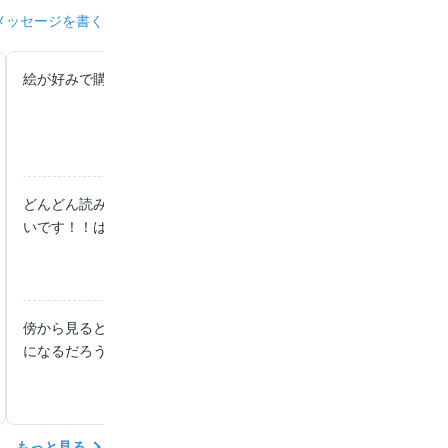
メッセージを書く
絵が好みで購入。 面白いです(^^)早く続きを読みたい！
どんどん読みたくなります！！続きが気になる！！絵も可愛いしス
いです！！はやく読みたい！！
傍から見るとバレバレの展開だな～と思う、でもテンプレなお話は
になるだろうから、その点は安心して読める。
もっと見る