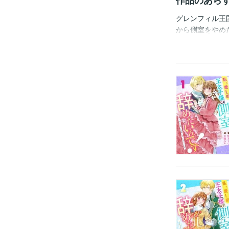
作品のあら
グレンフィル王
から側室をやめ
命じられてしま
は認められてい
くなってしまう
を許さなくて・・
は電子コミック誌Be
ださい)