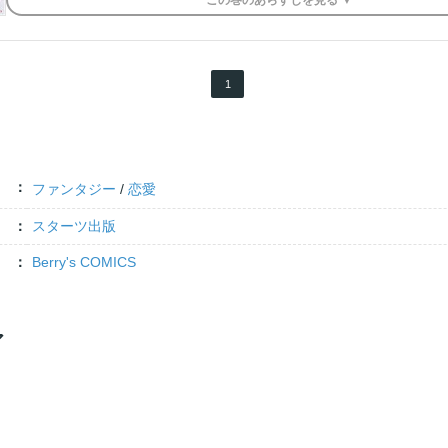
この
巻
のあらすじを
見る ▼
1
ファンタジー
/
恋愛
スターツ出版
Berry's COMICS
ア