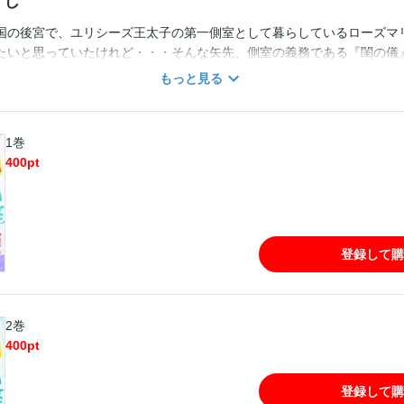
すじ
国の後宮で、ユリシーズ王太子の第一側室として暮らしているローズマ
たいと思っていたけれど・・・そんな矢先、側室の義務である『閨の儀
って・・・!?後宮歴10年の最古参にもかかわらず、年齢的な問題から正
もっと見る
なかったローズマリー。もし『閨の儀』を果たしてしまえば、本当に後
・・・!回避するべくあの手この手で奮闘するローズマリーだけれど、ユ
・!?第一回comic Berry’sマンガシナリオ大賞入賞作、期待のコミカ
1巻
rry’s Fantasy Vol. 14・15・16・19・20に収録されています。
400
pt
登録して購
2巻
400
pt
登録して購