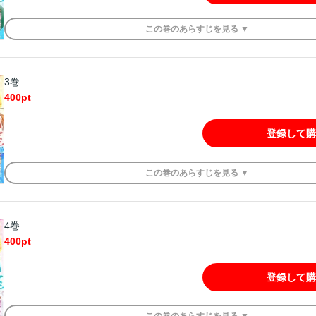
この
巻
のあらすじを
見る ▼
3巻
400
pt
登録して購
この
巻
のあらすじを
見る ▼
4巻
400
pt
登録して購