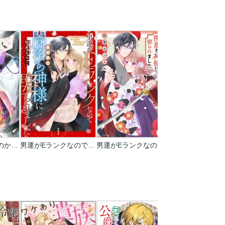
いしゅ婚! ～天狗のかりそめ花嫁～
男運がEランクなので異世界の闇落ち神様に娶られました【単話売】
男運がEランクなので異世界の闇落ち神様に娶られました
かけまくも畏き