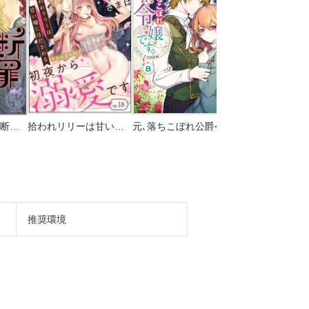
清楚系悪役令嬢は断罪されてもただでは起きない 元婚約者の兄に溺愛されてます 【短編】
拾われリリーは甘い嘘にほだされる ワケあり貴族さまは初夜から溺愛です(分冊版)
元､落ちこぼれ公爵令嬢です｡THE COMIC
推奨環境