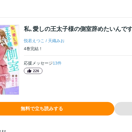
私､愛しの王太子様の側室辞めたいんです
悦若えつこ
/
天織みお
4
巻
完結！
応援メッセージ
13
件
226
無料で立ち読みする