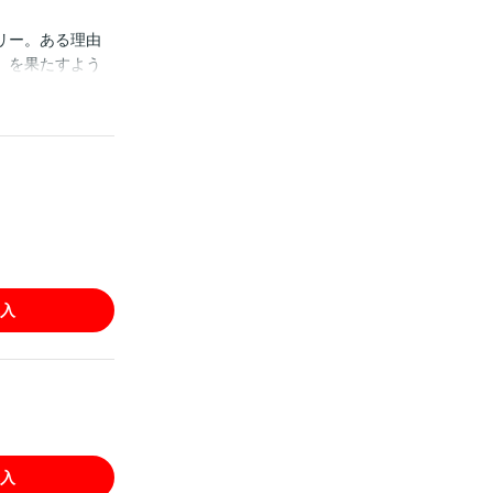
リー。ある理由
』を果たすよう
式な側室として
宮から出られな
リシーズはそれ
ライズ！(この作品
重複購入にご注意く
入
入