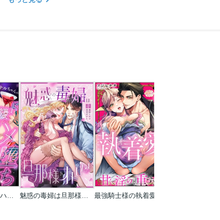
ナルちゃんのド級ハメ堕ちピストンから抜け出せなくなりそうです…！（分冊版）
魅惑の毒婦は旦那様をオトしたい
最強騎士様の執着愛は甘くて淫らで重すぎる(分冊版)