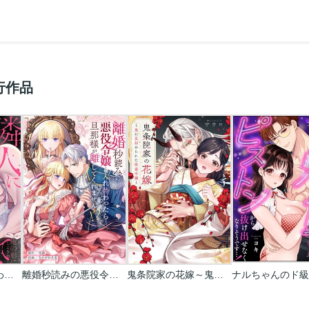
行作品
やさしい隣人に囚われて～愛執のフルラージュ
離婚秒読みの悪役令嬢と入れ替わったら…旦那様が離してくれません！？
鬼条院家の花嫁～鬼に見初められた没落令嬢～