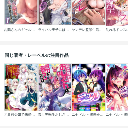
お隣さんのギャル彼女を､俺の童貞ハウスにあげてしまった
ライバル王子にはアレがない～男装女子とのヒミツ共有セックス～
ヤンデレ監禁生活は意外と天国です
同じ著者・レーベルの注目作品
元貴族令嬢で未婚の母ですが､娘たちが可愛すぎて冒険者業も苦になりません@COMIC
異世界転生おじさんは静かに暮らしたい
ニセドル ～将来をちかいあった幼馴染がアイドルになって遠くにいっちゃったので俺もアイドル(女装)になって追いかけます!～(話売り)