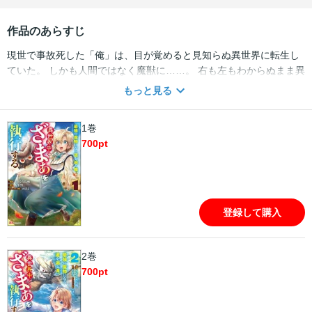
作品のあらすじ
現世で事故死した「俺」は、目が覚めると見知らぬ異世界に転生し
ていた。 しかも人間ではなく魔獣に……。 右も左もわからぬまま異
世界の魔物に襲われ、なんとか命からがら逃げ延びた先で公爵令嬢
もっと見る
のシャーロットに救われる。 心優しく清純な彼女は、義妹のリリィ
がやってきてからというもの謂れのない誹謗中傷に傷つけられてい
1巻
た。 それなら今後は俺がお嬢を救う番だ!!!
700
pt
登録して購入
2巻
700
pt