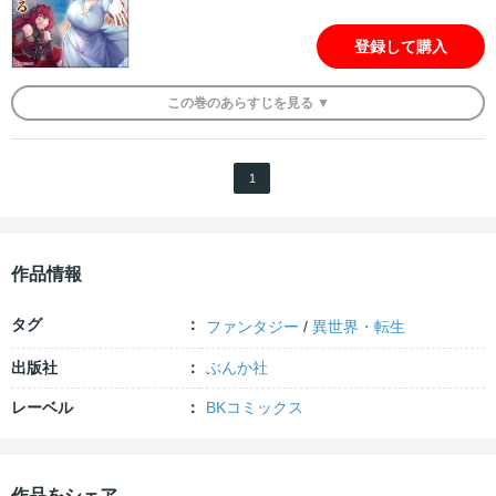
登録して購入
この
巻
のあらすじを
見る ▼
1
作品情報
タグ
ファンタジー
/
異世界・転生
出版社
ぶんか社
レーベル
BKコミックス
作品をシェア