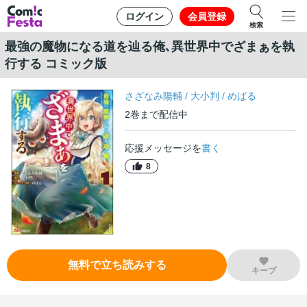
ログイン
会員登録
検索
最強の魔物になる道を辿る俺､異世界中でざまぁを執
行する コミック版
さざなみ陽輔
/
大小判
/
めばる
2
巻
まで配信中
応援メッセージを
書く
8
無料で立ち読みする
キープ