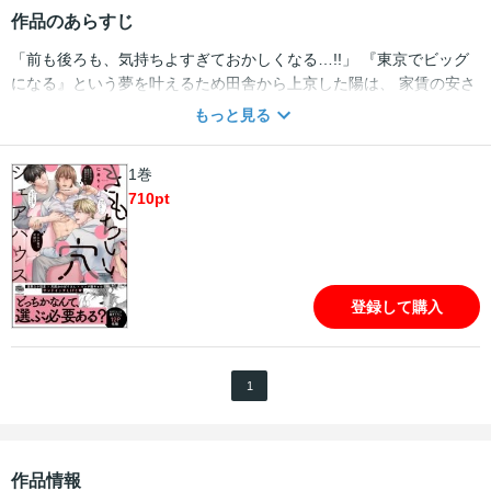
作品のあらすじ
「前も後ろも、気持ちよすぎておかしくなる…!!」 『東京でビッグ
になる』という夢を叶えるため田舎から上京した陽は、 家賃の安さ
からシェアハウスに入居する。 ところが玄関を入った途端、目の前
もっと見る
では男と男がHしていた！ けれどなんだか挿入されている側は気持
ちよさそう…。 そんな光景に見とれているうちに、なぜか3人でス
1巻
るはめに!? 寡黙なバリタチ・シゲと、陽キャでリバのバリーに挟ま
710
pt
れて、 ノンケのはずの陽も徐々にこの生活から抜け出せなくなって
しまい…!!? ★★電子のみで楽しめるスペシャル修正仕様★★
登録して購入
1
作品情報