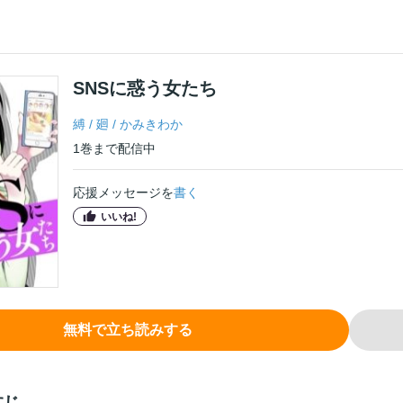
SNSに惑う女たち
縛
/
廻
/
かみきわか
1
巻
まで配信中
応援メッセージを
書く
いいね!
無料で立ち読みする
すじ