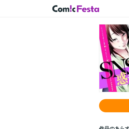
作品のあら