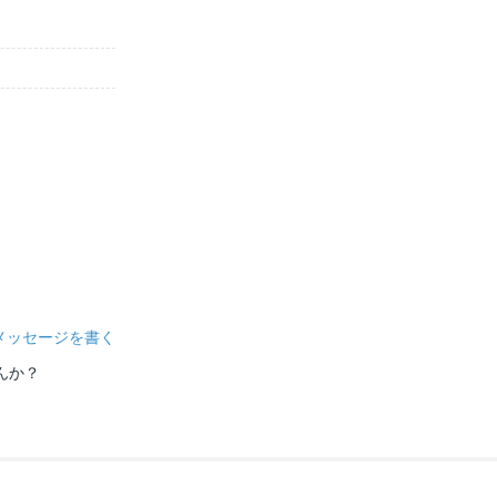
メッセージを書く
んか？