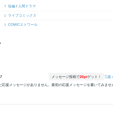
短編
/
人間ドラマ
ライブコミックス
COMICエトワール
ア
ジ
メッセージ投稿で
20pt
ゲット！
応援
だ応援メッセージがありません。最初の応援メッセージを書いてみませ