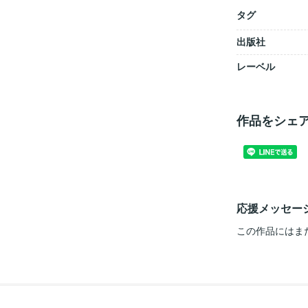
タグ
出版社
レーベル
作品をシェ
応援メッセー
この作品にはま