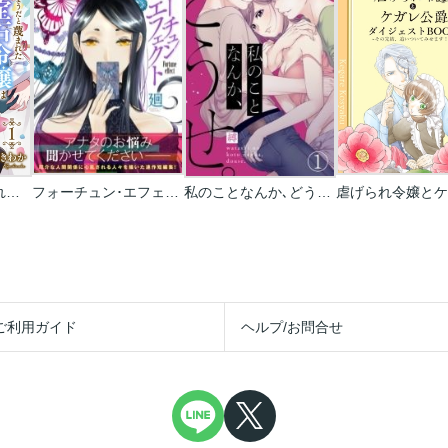
氷のようだと蔑まれた宝石令嬢は策士な伯爵様のお気に入り【電子単行本版/特典おまけ付き】
フォーチュン･エフェクト
私のことなんか､どうせ｡
ご利用ガイド
ヘルプ/お問合せ