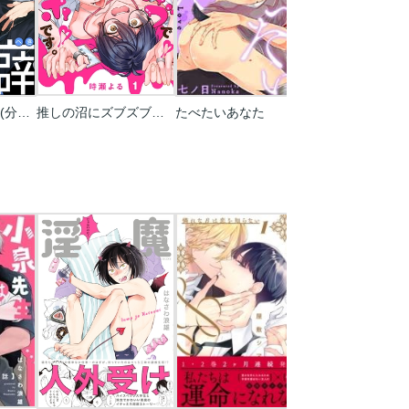
完璧上司の悪い癖(分冊版)
推しの沼にズブズブでズボズボです。
たべたいあなた