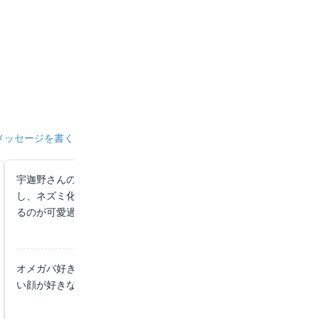
メッセージを書く
宇迦野さんのあの感じ好きです！ さちおの斜めから見がちマイン
し、ネズミ化したまんまるがめっちゃ可愛い！ぽんっ！って無防備
るのが可愛過ぎますー！
オメガバ好きで動物性好きな人にはたまらない作品でした… それ
い顔が好きな私にとっては本当に良作で、ありがとうございます…