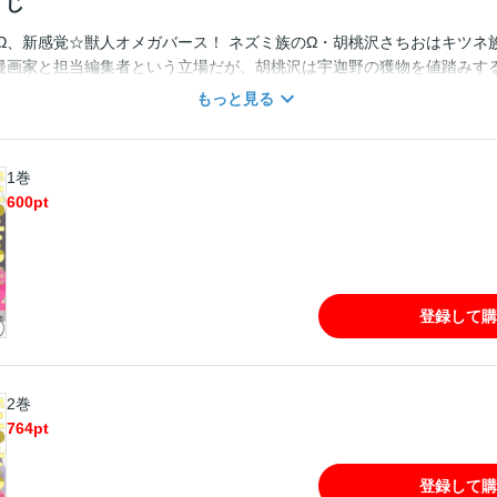
すじ
者Ω、新感覚☆獣人オメガバース！ ネズミ族のΩ・胡桃沢さちおはキツネ
は漫画家と担当編集者という立場だが、胡桃沢は宇迦野の獲物を値踏みす
締め切りが迫るある日、胡桃沢はΩ専用サロンで発情してしまい、宇迦野
もっと見る
ない胡桃沢は、宇迦野の「中出しすれば一発で終わる」という甘言に流
ックスは、食べられてしまうという恐怖と隣り合わせで、恐ろしいほど気
描き下ろし収録＆電子配信版限定の漫画付き♪ この作品は過去、Tulle vol
1巻
重複購入にご注意下さい。 ※帯に記載の抽選プレゼント企画は電子版は
600
pt
じめご了承ください。
登録して購
2巻
764
pt
登録して購