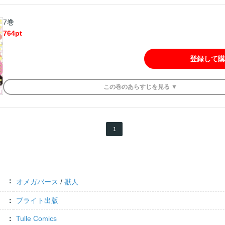
7巻
764
pt
登録して購
この
巻
のあらすじを
見る ▼
1
オメガバース
/
獣人
ブライト出版
Tulle Comics