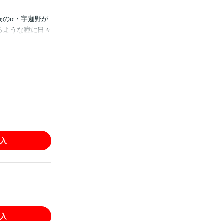
族のα・宇迦野が
るような瞳に日々
に助けられる。
されてしまう。
持ち良くて…!?
.12～15に掲
対象外となりま
入
入