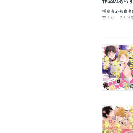
作品のあら
捕食者α×被食
苦手だ。 2人
怯えている。 
発情がおさまら
初めて知ったセ
コミックス版限定
載されました。
すので、あらか