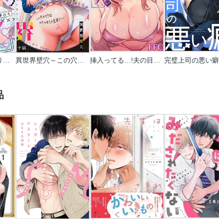
千晴くんのしくじり配信
異世界壁穴～この穴のナカはめちゃめちゃ気持ちいい！
挿入ってる…!夫の目の前で抗えない寝取りエステ
品