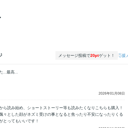
ア
ジ
メッセージ投稿で
20pt
ゲット！
応援
..最高...
2026年01月08日
から読み始め、ショートストーリー等も読みたくなりこちらも購入！
飄々とした顔がネズミ受けの事となると焦ったり不安になったりくる
がとってもいいです！