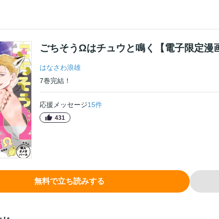
ごちそうΩはチュウと鳴く【電子限定漫
はなさわ浪雄
7
巻
完結！
応援メッセージ
15
件
431
無料で立ち読みする