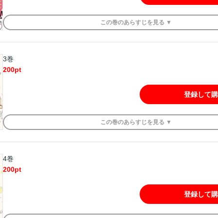
この
巻
のあらすじを
見る ▼
3巻
200
pt
登録して購
この
巻
のあらすじを
見る ▼
4巻
200
pt
登録して購