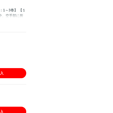
1～3巻】 【１
中、空手部に所
巻】特訓を受
利した立花美
てしまう。鬼道
指し、山にこも
で美咲と再び闘
!?
入
入