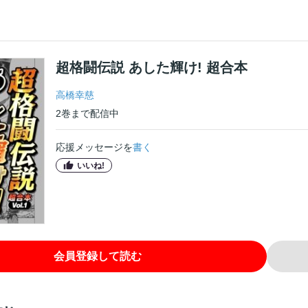
超格闘伝説 あした輝け! 超合本
高橋幸慈
2
巻
まで配信中
応援メッセージを
書く
いいね!
会員登録して読む