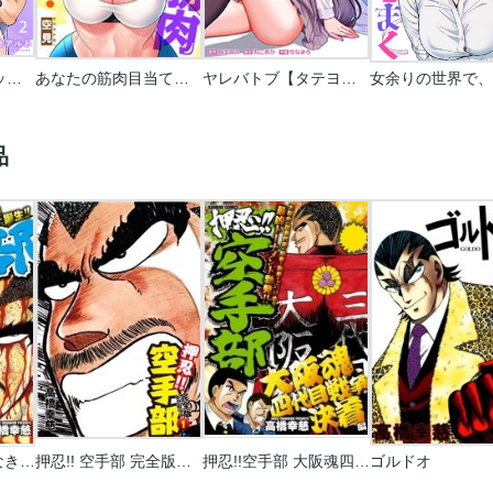
★５バストケアマッサージをはじめます～あなたの悩みを解決する、噂のサロンのトロトロ施術
あなたの筋肉目当てじゃダメですか？【フルカラー】
ヤレバトブ【タテヨミ】【フルカラー】
品
押忍!!空手部 仁義なき戦い!大阪魂VS死国連合編
押忍!! 空手部 完全版じゃコラ!
押忍!!空手部 大阪魂四代目戦争決着編
ゴルドオ