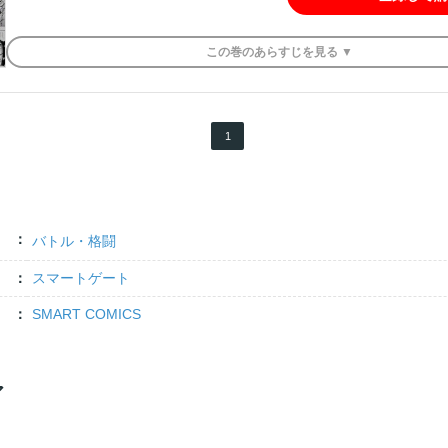
この
巻
のあらすじを
見る ▼
1
バトル・格闘
スマートゲート
SMART COMICS
ア