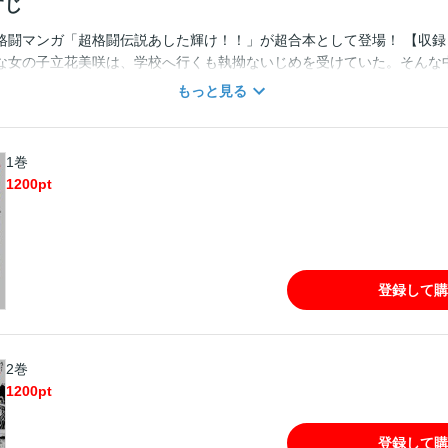
すじ
格闘マンガ「超格闘伝説あした輝け！！」が超合本として登場！ 【収録：
な女の子立花美咲は、学校へ行くも執拗ないじめを受けていた。そんな
パリの鬼道真紀が救ってくれるものの、事態は更に深刻に・・・。 【２
もっと見る
十中学校で最強と謳われる松岡喧（まつおか・けん）とのタイマンに勝
咲の噂を聞きつけた特攻レディース「女豹」の柳麗香から宣戦布告され
守るために話をつけに行くのだが・・・。 【３巻】プロの女格闘家を目
1巻
立花美咲。それから２年、美咲から宣戦布告された柳麗香は、立花牧場
1200
pt
し、牧場に火をつけられてしまった美咲は、火が気になって集中できず…
登録して購
2巻
1200
pt
登録して購