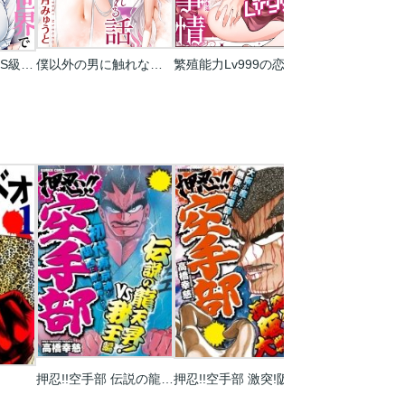
女余りの世界で、S級魔法少女達に種をまく【フルカラー】
僕以外の男に触れない､美人三姉妹に搾られる話
繁殖能力Lv999の恋愛事情 ―幼なじみ候爵令息とのウブあま新婚生活―（単話版）
押忍!!空手部 伝説の龍天昇!VS我王編
押忍!!空手部 激突!阪神大戦争編