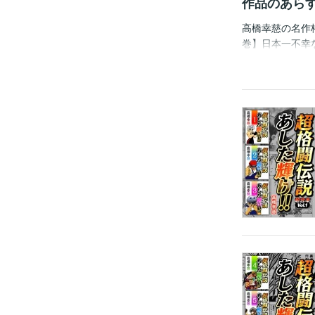
作品のあら
高橋幸慈の名作
巻】日本一不幸
属しているツッ
け、御茶の台第
咲。しかし、美
真紀は、美咲を
って特訓をする
うことに。しか