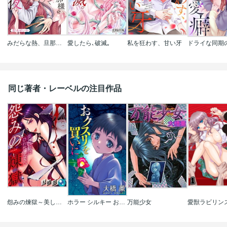
みだらな熱、旦那様のくちづけでほどける初夜
愛したら､破滅｡
私を狂わす、甘い牙
同じ著者・レーベルの注目作品
怨みの煉獄～美しい私にひれ伏しなさい【フルカラー】
ホラー シルキー おクスリを買いに
万能少女