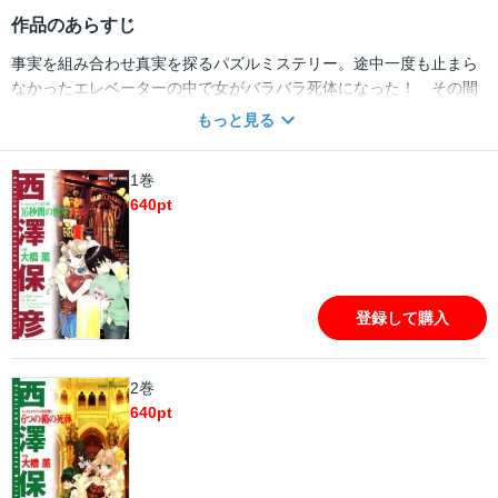
作品のあらすじ
事実を組み合わせ真実を探るパズルミステリー。途中一度も止まら
なかったエレベーターの中で女がバラバラ死体になった！ その間
わずか16秒。そのトリックとは…？ 表題作の他４編収録。
もっと見る
1巻
640
pt
登録して購入
2巻
640
pt