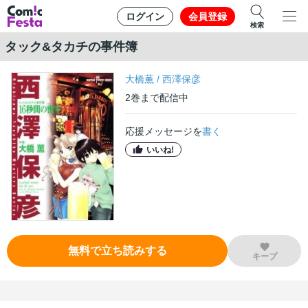
ログイン
会員登録
検索
タック&タカチの事件簿
大橋薫
/
西澤保彦
2
巻
まで配信中
応援メッセージを
書く
いいね!
無料で立ち読みする
キープ