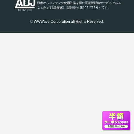
権者からコンテンツ使用許諾を得た正規版配信サービスである
ことを示す登録商標（登録番号 第6091713号）です。
© WWWave Corporation all Rights Reserved.