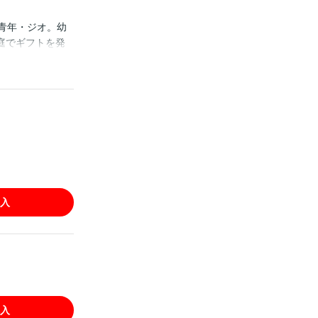
青年・ジオ。幼
庭でギフトを発
る!?」「屈強な
だなんて…最高な
好評のほのぼの
入
入