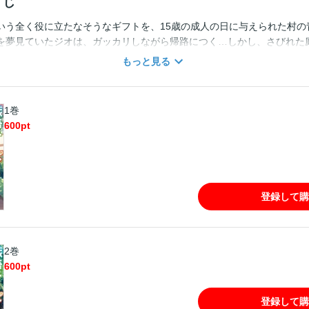
すじ
いう全く役に立たなそうなギフトを、15歳の成人の日に与えられた村の
を夢見ていたジオは、ガッカリしながら帰路につく…しかし、さびれた
一瞬でみずみずしい超絶品の野菜が育つ!!さらに「えっ、木に肉がなって
もっと見る
てきた!??」と、驚きの連続！こんなトンデモなスキル満載の家庭菜園
わ妹と、幼なじみと、おいしいスローライフを始めます！電子連載で大
コミックが単行本化！描き下ろし漫画も特別収録♪
1巻
600
pt
登録して購
2巻
600
pt
登録して購