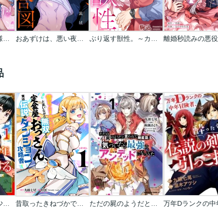
魅惑の毒婦は旦那様をオトしたい
おあずけは、悪い夜の合図
ぶり返す獣性。～カースト上位な男の、10年越しの激愛
品
魔界で育てられた少年､生まれて初めての人間界で無双する～魔界の常識で生きてたら､気付けば人類最強になっていた～【分冊版】
昔取ったきねづかで…と言いながら無双する定食屋のおっさん、実は伝説のダンジョン攻略者
ただの屍のようだと言われて幾星霜､気づいたら最強のアンデッドになってた