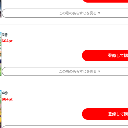
この
巻
のあらすじを
見る ▼
3巻
664
pt
登録して購
この
巻
のあらすじを
見る ▼
4巻
664
pt
登録して購