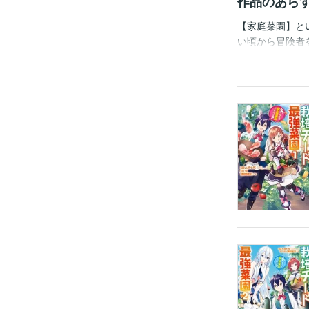
作品のあら
【家庭菜園】と
い頃から冒険者
動したら―――
ゴーレムも生え
のでは？あほか
＆トンデモ菜園