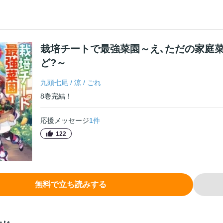
栽培チートで最強菜園～え､ただの家庭
ど?～
九頭七尾
/
涼
/
ごれ
8
巻
完結！
応援メッセージ
1
件
122
無料で立ち読みする