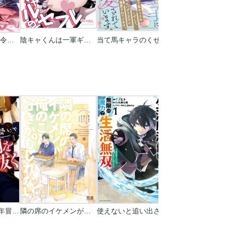
離婚秒読みの悪役令嬢と入れ替わったら…旦那様が離してくれません！？
陰キャくんは一軍ギャルのセフレ
当て馬キャラのくせして、スパダリ王子に寵愛されています。
万年Dランクの中年冒険者､酔った勢いで伝説の剣を引っこ抜く
隣の席のイケメンが俺のこと好きかもしれない【電子限定おまけ付き】
使えないと追い出された生活魔法使い、無限の魔力で生活無双 ～火力役？いいえ、サポート役です～