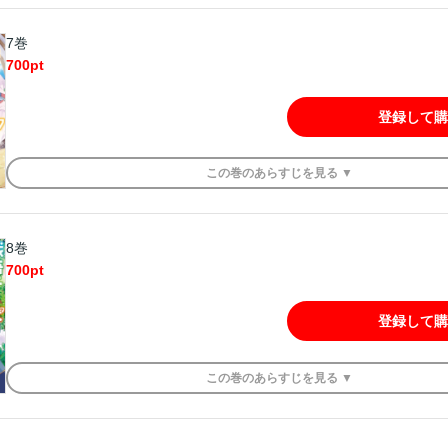
7巻
700
pt
登録して購
この
巻
のあらすじを
見る ▼
8巻
700
pt
登録して購
この
巻
のあらすじを
見る ▼