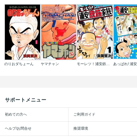
のりおダちょーん
ヤマチャン
モーレツ！浦安鉄筋家族
サポートメニュー
初めての方へ
ご利用ガイド
ヘルプ/お問合せ
推奨環境