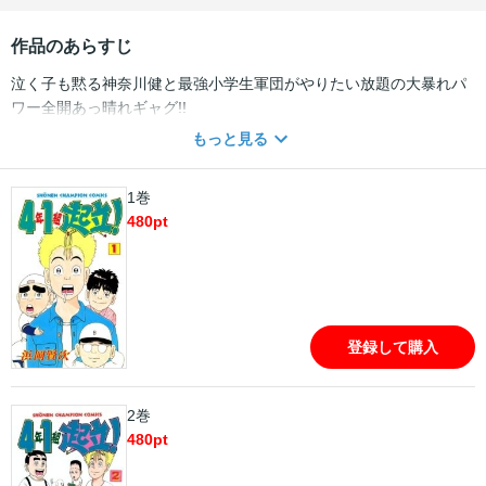
作品のあらすじ
泣く子も黙る神奈川健と最強小学生軍団がやりたい放題の大暴れパ
ワー全開あっ晴れギャグ!!
もっと見る
1巻
480
pt
登録して購入
2巻
480
pt