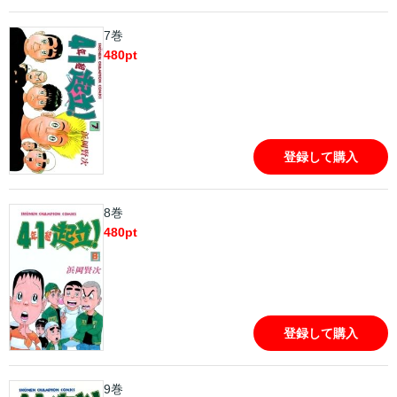
7巻
480
pt
登録して購入
8巻
480
pt
登録して購入
9巻