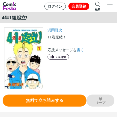
ログイン
会員登録
検索
4年1組起立!
浜岡賢次
11
巻
完結！
応援メッセージを
書く
いいね!
無料で立ち読みする
キープ