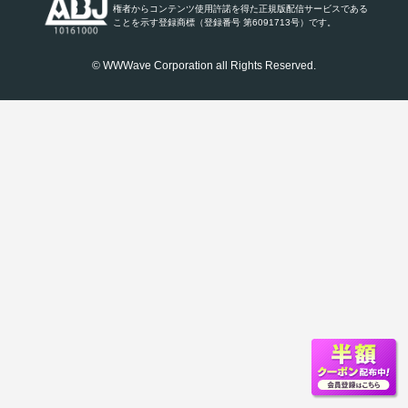
権者からコンテンツ使用許諾を得た正規版配信サービスである
ことを示す登録商標（登録番号 第6091713号）です。
© WWWave Corporation all Rights Reserved.