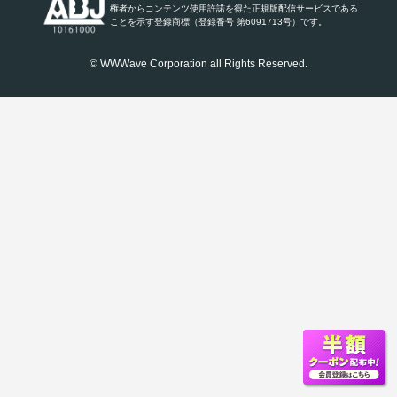
権者からコンテンツ使用許諾を得た正規版配信サービスである
ことを示す登録商標（登録番号 第6091713号）です。
© WWWave Corporation all Rights Reserved.