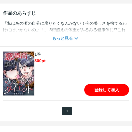
作品のあらすじ
「私はあの頃の自分に戻りたくなんかない！今の美しさを捨てるわ
けにはいかないのよ！」 3桁超えの体重がみるみる健康体に!?これ
で旦那もご近所さんも私を敬うでしょー…。 ここ1ヵ月、夫に「疲
もっと見る
れてるから」と、夫婦生活を断られ続けるレス妻・戸山みなみ。 理
由は仕事の疲れじゃないことは分かってる…。 私が、成人病まっし
1巻
ぐらのデブ体型だから、抱く気になれないんでしょ。 このままじゃ
300
pt
いけないのは分かってるけど… 同じ悩みを持つご近所さんと、愚痴
を言い合って笑い合う毎日で、どこか危機感はなかったんだけど
ー…。 ある日、いつものように愚痴大会が始まるかと思いきや、
「旦那が子どもほしいからちょっと痩せようって言い出して」 と幸
せそうに微笑み、ダイエットの効果まで現れてるご近所さん。 アン
登録して購入
タ…そうやって私にマウントとってるの…？ 見てなさい。アンタ以
上に痩せた上で、子ども作ってやるから!!
1