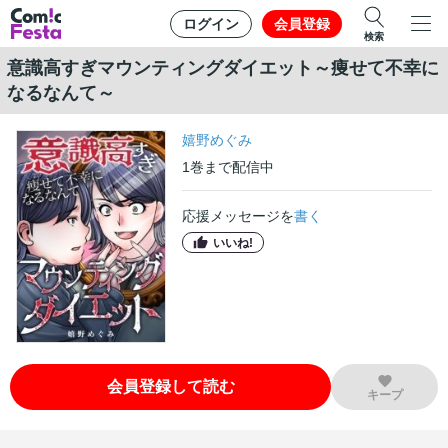
ログイン
会員登録
検索
意識高すぎマウンティングダイエット～痩せて不幸に
なるなんて～
嬉野めぐみ
1
巻
まで配信中
応援メッセージを
書く
いいね!
会員登録して読む
キープ