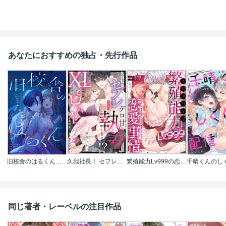
あなたにおすすめの独占・先行作品
旧校舎のはるくん～二人きりの鬼ごっこ、しよう？
久我社長！ セフレなのにデロ甘執着しすぎでは!? ～XL級のわからせピストンで心も身体もハメ堕とされそうです～（単話版）
繁殖能力Lv999の恋愛事情 ―幼なじみ候爵令息とのウブあま新婚生活―（単話版）
同じ著者・レーベルの注目作品