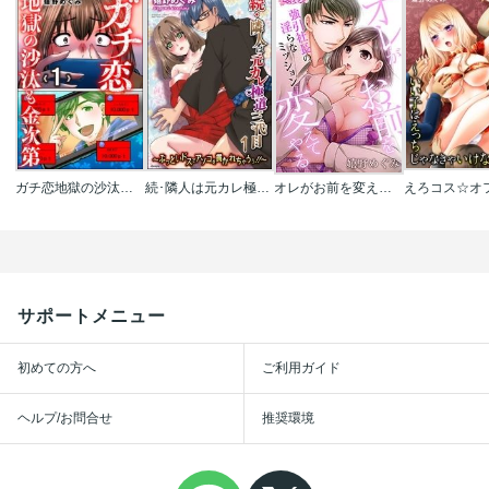
ガチ恋地獄の沙汰も金次第
続･隣人は元カレ極道三代目～ぶっといドスでアソコを貫かれちゃうぅ!!～
オレがお前を変えてやる～強引社長の淫らなミッション～
サポートメニュー
初めての方へ
ご利用ガイド
ヘルプ/お問合せ
推奨環境