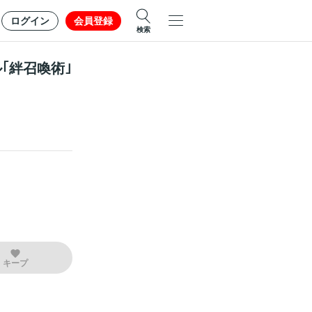
ログイン
会員登録
検索
｢絆召喚術｣
キープ