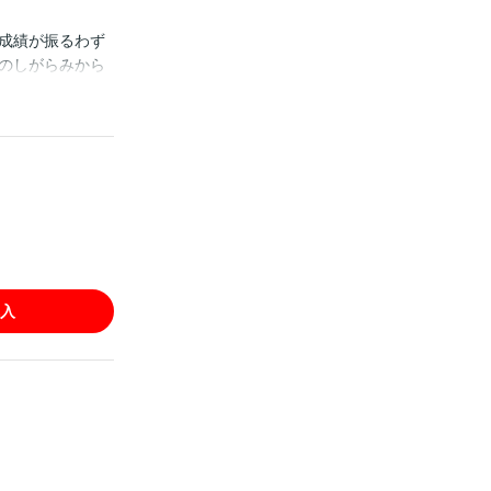
成績が振るわず
のしがらみから
に進み始める。
との絆で、彼の
ーたちと共に、
入