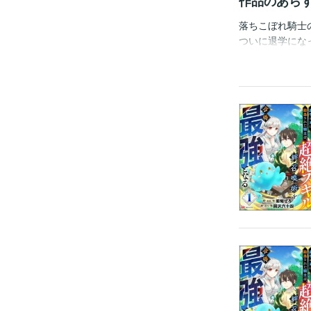
作品のあら
落ちこぼれ騎士
ついに退学にな
離れて自由にな
それは絆召喚術
住む世界にはな
騎士は落ちこぼ