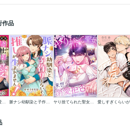
行作品
最強騎士様の執着愛は甘くて淫らで重すぎる(分冊版)
脈ナシ幼馴染と子作りしないと、推しが生まれません！
ヤり捨てられた聖女は、来世では溺愛拒否することを誓います【タテヨミ】【フルカラー】
品