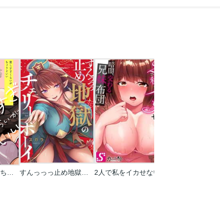
愛しすぎくらいがちょうどいい
すんっっっ止め地獄のチェリーボーイ【フルカラー】
2人で私をイカせないで…っ!～暗闇､交わる兄妹布団～
罠、あるいは最