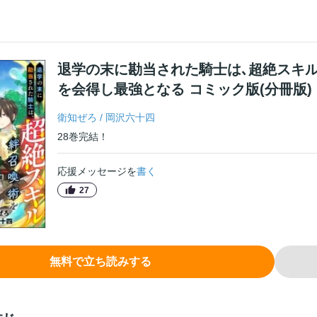
退学の末に勘当された騎士は､超絶スキル
を会得し最強となる コミック版(分冊版)
衛知ぜろ
/
岡沢六十四
28
巻
完結！
応援メッセージを
書く
27
無料で立ち読みする