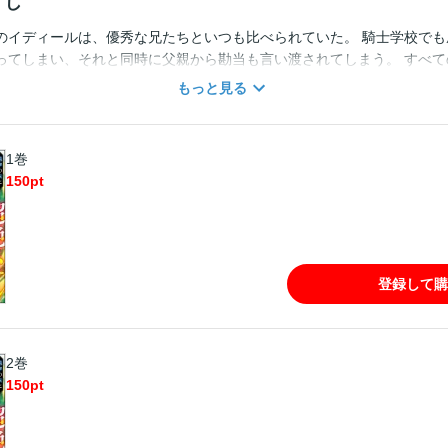
すじ
のイディールは、優秀な兄たちといつも比べられていた。 騎士学校でも
ってしまい、それと同時に父親から勘当も言い渡されてしまう。 すべて
ったイディールは、かねてから模索し続けていた自分だけの道を本格的
もっと見る
――。 流浪の吟遊詩人から教えられたその術は、仲間にしたモンスター
いものを召喚する失われた古代秘術だったのだ。 超絶スキルとモンスタ
れから成り上がる！
1巻
150
pt
登録して購
2巻
150
pt