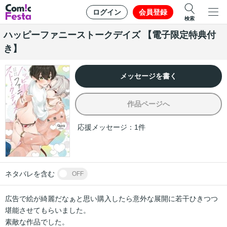
ログイン
会員登録
検索
ハッピーファニーストークデイズ 【電子限定特典付
き】
メッセージを書く
作品ページへ
応援メッセージ：
1
件
ネタバレを含む
OFF
広告で絵が綺麗だなぁと思い購入したら意外な展開に若干ひきつつ
堪能させてもらいました。

素敵な作品でした。