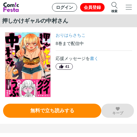
ログイン
会員登録
検索
押しかけギャルの中村さん
おりはらさちこ
8
巻
まで配信中
応援メッセージを
書く
41
無料で立ち読みする
キープ