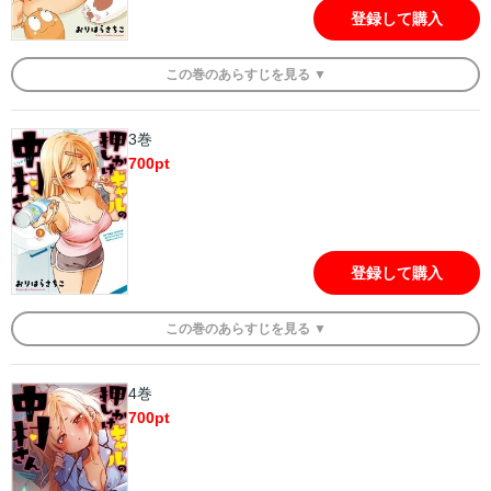
登録して購入
この
巻
のあらすじを
見る ▼
3巻
700
pt
登録して購入
この
巻
のあらすじを
見る ▼
4巻
700
pt