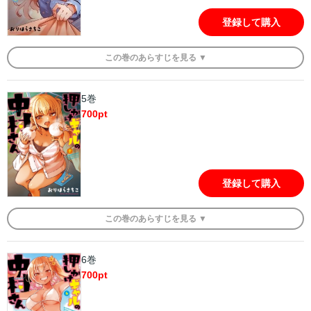
登録して購入
この
巻
のあらすじを
見る ▼
5巻
700
pt
登録して購入
この
巻
のあらすじを
見る ▼
6巻
700
pt