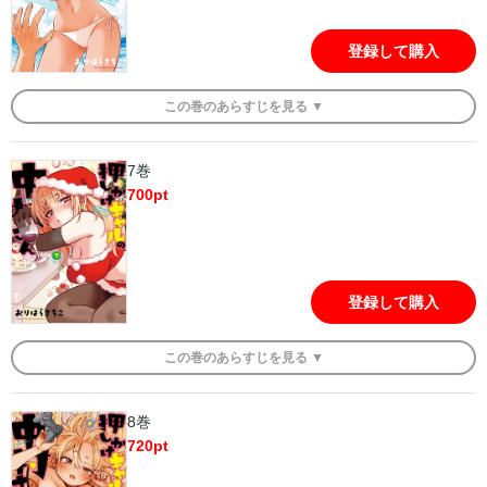
登録して購入
この
巻
のあらすじを
見る ▼
7巻
700
pt
登録して購入
この
巻
のあらすじを
見る ▼
8巻
720
pt