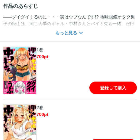
作品のあらすじ
――グイグイくるのに・・・実はウブなんです!? 地味眼鏡オタク男
子の秋山は、同じ大学のギャル・中村さんとバイト先も一緒。だけ
ど、彼女は"ちがう世界の住人"で話したこともない。そんなある
もっと見る
日、一人暮らしの秋山の家に中村さんが転がり込んできて・・・!?
「何？ あんたが私を襲うってワケ？」と色っぽい姿を惜しげもなく
1巻
晒す中村さんに今日もタジタジ！ だけどすぐ赤面!? ギャルとオタク
700
pt
のドギマギ同居ラブコメ!!
登録して購入
2巻
700
pt