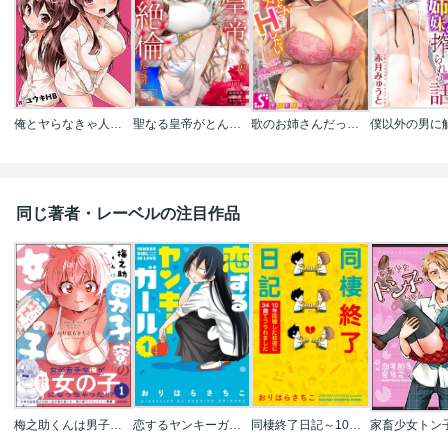
俺とヤらなきゃ人生終了!?妹化した姉ちゃんと｡
聖なる皇帝がとんだ隠れ絶倫だった件【単話】
歌のお姉さんだってHしたい～こんな顔､TVの前のみんなには見せられないよ…
同じ著者・レーベルの注目作品
梅之助くんは男子寮の女の子
恋するヤンキーガール
同棲終了日記～10年同棲した初彼に34歳でフラれました～