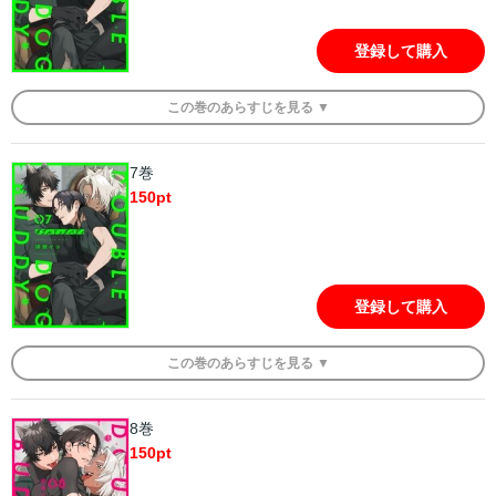
登録して購入
この
巻
のあらすじを
見る ▼
7巻
150
pt
登録して購入
この
巻
のあらすじを
見る ▼
8巻
150
pt