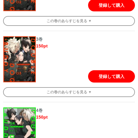
登録して購入
この
巻
のあらすじを
見る ▼
3巻
150
pt
登録して購入
この
巻
のあらすじを
見る ▼
4巻
150
pt