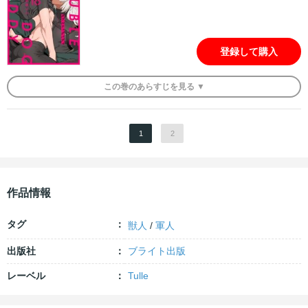
登録して購入
この
巻
のあらすじを
見る ▼
1
2
作品情報
タグ
獣人
/
軍人
出版社
ブライト出版
レーベル
Tulle