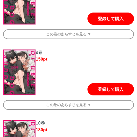
登録して購入
この
巻
のあらすじを
見る ▼
9巻
150
pt
登録して購入
この
巻
のあらすじを
見る ▼
10巻
180
pt