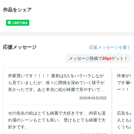
作品をシェア
応援メッセージ
応援メッセージを書く
メッセージ投稿で
20pt
ゲット！
作家買いです！！！！ 最初は3人をハラハラしなが
作者がす
ら見ていましたが、徐々に関係を深めていく様子が
です😭
良かったです。あと本当に絵が綺麗で見やすいで
ー！！！
す！
2026年04月29日
せの先生の絵はとても綺麗で大好きです。 内容も濡
広告をみ
れ場のシーンもとても良い。 受けもとても綺麗で大
人ともあ
好きです。
くうちに
キュンと