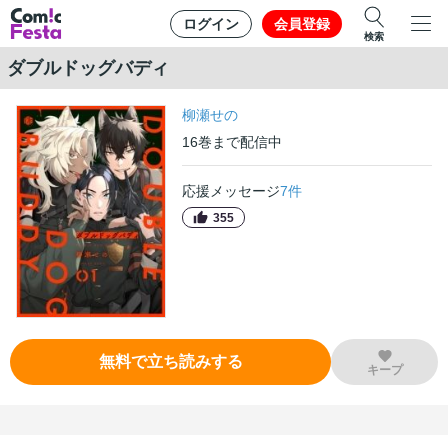
ログイン
会員登録
検索
ダブルドッグバディ
柳瀬せの
16
巻
まで配信中
応援メッセージ
7
件
355
無料で立ち読みする
キープ