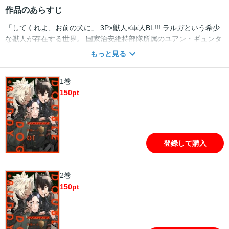
作品のあらすじ
「してくれよ、お前の犬に」 3P×獣人×軍人BL!!! ラルガという希少
な獣人が存在する世界。 国家治安維持部隊所属のユアン・ギュンタ
ーはラルガを使った違法賭博を取り締まるため闘犬場を訪れる。そ
もっと見る
こで闘犬場の王者・ザジとセトというラルガに出会うがーー。 取扱
注意な狂犬2頭×クールビューティーな軍人のスリリング・ラブ。 ※
1巻
この作品は「Tulle vol.24 Sexy」に収録されています。重複購入に
150
pt
ご注意ください。
登録して購入
2巻
150
pt