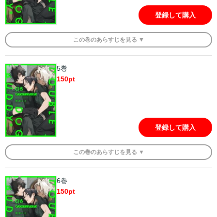
登録して購入
この
巻
のあらすじを
見る ▼
5巻
150
pt
登録して購入
この
巻
のあらすじを
見る ▼
6巻
150
pt