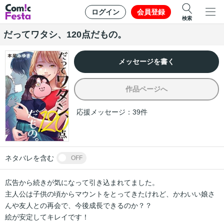
ログイン
会員登録
検索
だってワタシ、120点だもの。
メッセージを書く
作品ページへ
応援メッセージ：
39
件
ネタバレを含む
OFF
広告から続きが気になって引き込まれてました。

主人公は子供の頃からマウントをとってきたけれど、かわいい娘さ
んや友人との再会で、今後成長できるのか？？

絵が安定してキレイです！