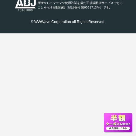
権者からコンテンツ使用許諾を得た正規版配信サービスである
ことを示す登録商標（登録番号 第6091713号）です。
© WWWave Corporation all Rights Reserved.