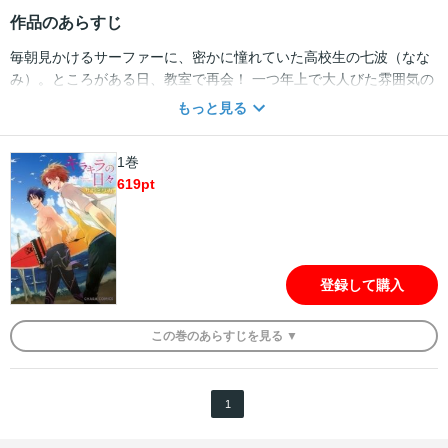
作品のあらすじ
毎朝見かけるサーファーに、密かに憧れていた高校生の七波（なな
み）。ところがある日、教室で再会！ 一つ年上で大人びた雰囲気の
修（しゅう）は、無愛想で近寄りがたいと評判の先輩。けれどなぜ
もっと見る
か、七波には何度も笑いかけてくれる──。一緒に過ごす放課後がい
くつも重なって、とうとう真夏の海でキスされて!? キラキラ初恋物
1巻
語。
619
pt
登録して購入
この
巻
のあらすじを
見る ▼
1