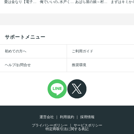
愛は金なり【電子限定描き下ろし付き】【コミックス版】
俺でいいの､水戸くん【電子限定描き下ろし付き】【コミックス版】
あばら屋の娘～村人たちの共有性具～
サポートメニュー
初めての方へ
ご利用ガイド
ヘルプ/お問合せ
推奨環境
運営会社
利用規約
採用情報
プライバシーポリシー
サービスポリシー
特定商取引法に関する表記