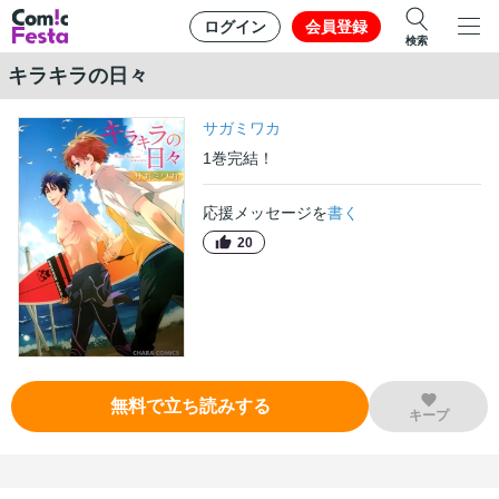
ログイン
会員登録
検索
キラキラの日々
サガミワカ
1
巻
完結！
応援メッセージを
書く
20
無料で立ち読みする
キープ