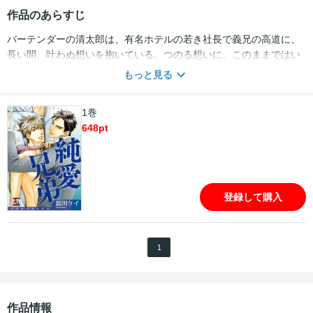
作品のあらすじ
バーテンダーの清太郎は、有名ホテルの若き社長で義兄の高道に、
長い間、叶わぬ想いを抱いている。つのる想いに、このままではい
けないと距離をとりはじめた清太郎だが、高道は「お前は俺の弟
もっと見る
だ。側にいるのが当然だ」と甘苦しく束縛してくる。しかし、決し
て手に入らない高道に、清太郎はさみしさをこらえきれず、街の男
1巻
たちに高道の姿を重ねてーーー。そのほかイケメン靴屋×接触恐怖症
648
pt
青年のステップアップラブも収録。
登録して購入
1
作品情報