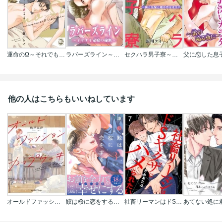
運命のΩ～それでも僕はβの君を愛す～【単行本版】
ラバーズライン～イケナイ家庭の秘密～
セクハラ男子寮～俺と先輩と理不尽なオキテ【合冊版】
他の人はこちらもいいねしています
オールドファッションカップケーキ
鮫は桜に恋をする【電子限定漫画付き】
社畜リーマンはドSヤクザにハメられたい