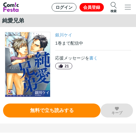
ログイン
会員登録
検索
純愛兄弟
銀川ケイ
1
巻
まで配信中
応援メッセージを
書く
21
無料で立ち読みする
キープ