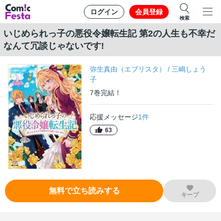
ログイン
会員登録
検索
いじめられっ子の悪役令嬢転生記 第2の人生も不幸だ
なんて冗談じゃないです!
弥生真由（エブリスタ）
/
三嶋しょう
子
7
巻
完結！
応援メッセージ
1
件
63
無料で立ち読みする
キープ