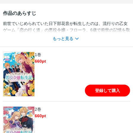
作品のあらすじ
前世でいじめられていた日下部花音が転生したのは、流行りの乙女
ゲーム「恋の行く道」の悪役令嬢・フローラ。6歳で前世の記憶を取
り戻すまでフローラとして穏やかに暮らしてきた花音には、愛する
もっと見る
立派な両親がいた。しかし平穏は長く続かず、優しい母に破滅への
第一歩となるピンチが迫る。悪役だからって何も殺されなくたって
1巻
いいじゃない！家族を守るため、破滅フラグを回避しようと行動を
660
pt
開始するのだが、なぜか攻略対象に言い寄られてしまい・・・。
登録して購入
2巻
660
pt