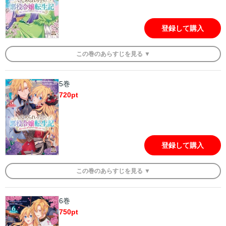
登録して購入
この
巻
のあらすじを
見る ▼
5巻
720
pt
登録して購入
この
巻
のあらすじを
見る ▼
6巻
750
pt