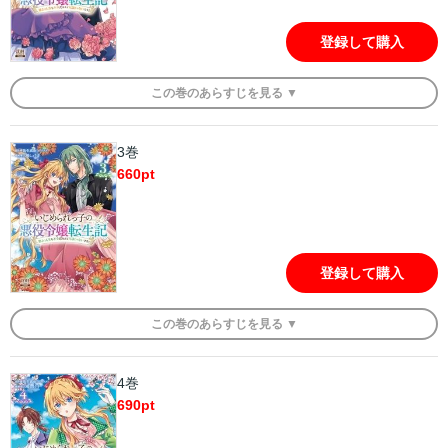
登録して購入
この
巻
のあらすじを
見る ▼
3巻
660
pt
登録して購入
この
巻
のあらすじを
見る ▼
4巻
690
pt