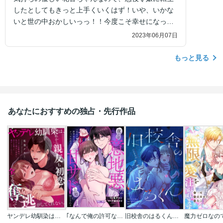
したとしてもきっと上手くいくはず！いや、いかな
いと世の中おかしいっっ！！今度こそ幸せになって
欲しいと思います！！
2023年06月07日
もっと見る
あなたにおすすめの独占・先行作品
ヤンデレ幼馴染は、私から親友も初恋も全てを奪って逃がしてくれない。
｢なんで俺の許可なしにイってんの?｣夜だけ意地悪な甘サド上司に堕とされる
旧校舎のはるくん～二人きりの鬼ごっこ、しよう？