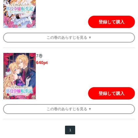
登録して購入
この
巻
のあらすじを
見る ▼
7巻
640
pt
登録して購入
この
巻
のあらすじを
見る ▼
1