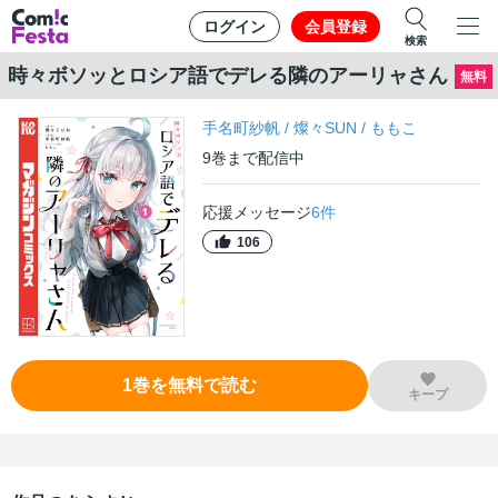
ログイン
会員登録
検索
時々ボソッとロシア語でデレる隣のアーリャさん
無料
手名町紗帆
/
燦々SUN
/
ももこ
9
巻
まで配信中
応援メッセージ
6
件
106
1
巻
を無料で読む
キープ