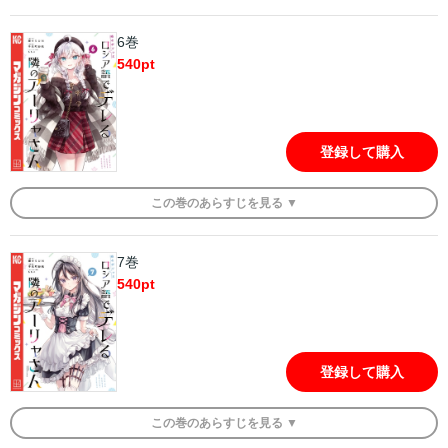
6巻
540
pt
登録して購入
この
巻
のあらすじを
見る ▼
7巻
540
pt
登録して購入
この
巻
のあらすじを
見る ▼