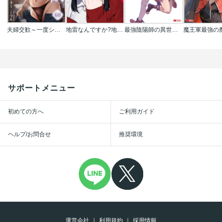
夫婦交歓～一度シたら戻れない…夫よりスゴい婚外セックス～
地雷なんですか?地原さん
最強陰陽師の異世界転生記～下僕の妖怪どもに比べてモンスターが弱すぎるんだが～(コミック)
サポートメニュー
初めての方へ
ご利用ガイド
ヘルプ/お問合せ
推奨環境
運営会社
利用規約
採用情報