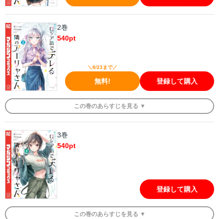
2巻
540
pt
＼8/23まで／
無料!
登録して購入
この
巻
のあらすじを
見る ▼
3巻
540
pt
登録して購入
この
巻
のあらすじを
見る ▼