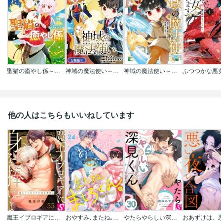
聖猫の癒やし係～役立たずと言われましたが､もふもふ聖猫を癒やす力に目覚めました～
神域の魔法使い～神に愛された落第生は魔法学院へ通う～【分冊版】
神域の魔法使い～神に愛された落第生は魔法学院へ通う～
他の人はこちらもいいねしています
魔王イブロギアに身を捧げよ
おやすみ､またね｡ましろくん｡
やたらやらしい深見くん