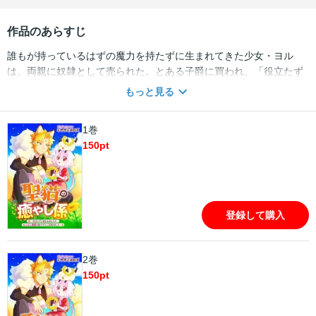
作品のあらすじ
誰もが持っているはずの魔力を持たずに生まれてきた少女・ヨル
は、両親に奴隷として売られた。とある子爵に買われ、「役立たず
のヨル」といじめられながらも懸命にメイド見習いとして働いてい
もっと見る
たある日、大きな猫のお客様のお世話係に指名される。彼らは“聖猫
族”という特別な種族で、探し物をしているらしく――!? “役立た
1巻
ず”だった少女が聖猫たちをなでて癒やして幸せを掴む、もふもふで
150
pt
ほっこりなシンデレラストーリー！【本商品は単話コンテンツとな
ります。単行本版と収録内容が異なる場合がございます。漫画内の
告知等は過去のものとなりますので、ご注意ください。】
登録して購入
2巻
150
pt