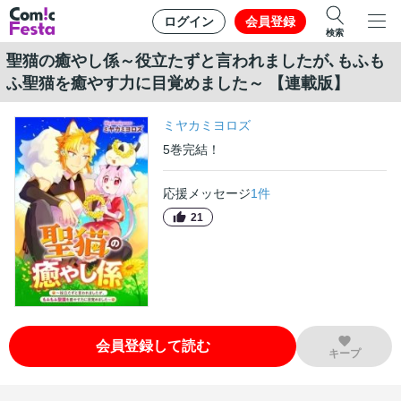
ログイン
会員登録
検索
聖猫の癒やし係～役立たずと言われましたが､もふも
ふ聖猫を癒やす力に目覚めました～ 【連載版】
ミヤカミヨロズ
5
巻
完結！
応援メッセージ
1
件
21
会員登録して読む
キープ