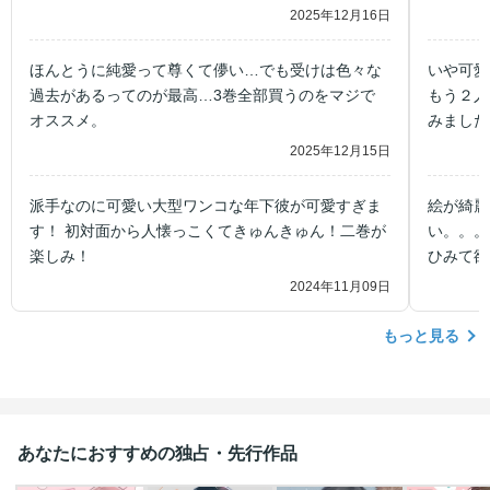
2025年12月16日
ほんとうに純愛って尊くて儚い…でも受けは色々な
いや可愛
過去があるってのが最高…3巻全部買うのをマジで
もう２人
オススメ。
みました
2025年12月15日
派手なのに可愛い大型ワンコな年下彼が可愛すぎま
絵が綺麗
す！ 初対面から人懐っこくてきゅんきゅん！二巻が
い。。。
楽しみ！
ひみて欲
2024年11月09日
もっと見る
あなたにおすすめの独占・先行作品