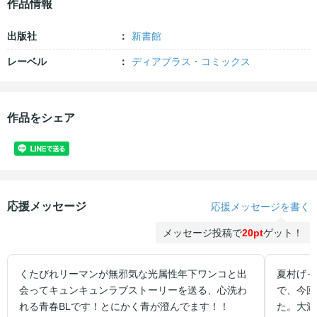
作品情報
出版社
新書館
レーベル
ディアプラス・コミックス
作品をシェア
応援メッセージ
応援メッセージを書く
メッセージ投稿で
20pt
ゲット！
くたびれリーマンが無邪気な光属性年下ワンコと出
夏村げっ
会ってキュンキュンラブストーリーを送る、心洗わ
で、今回
れる青春BLです！とにかく青が澄んでます！！
た。大満