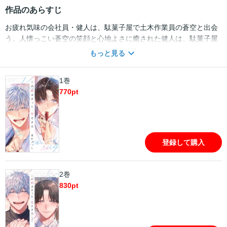
作品のあらすじ
お疲れ気味の会社員・健人は、駄菓子屋で土木作業員の蒼空と出会
う。人懐っこい蒼空の笑顔と心地よさに癒された健人は、駄菓子屋
に通うようになり、次第に蒼空を意識し始める。そんなある日、転
もっと見る
びかけた体を蒼空に支えてもらった拍子に、その逞しさと温もりで
下腹部が反応してしまい……！？ 天真爛漫な筋肉男子×お疲れリー
1巻
マンが繰り広げる特濃スイート・ラブ！！
770
pt
登録して購入
2巻
830
pt