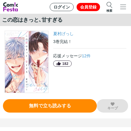
ログイン
会員登録
検索
この恋はきっと､甘すぎる
夏村げっし
3
巻
完結！
応援メッセージ
12
件
182
無料で立ち読みする
キープ