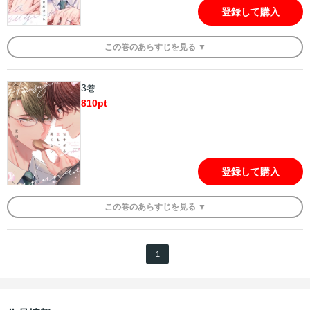
登録して購入
この
巻
のあらすじを
見る ▼
3巻
810
pt
登録して購入
この
巻
のあらすじを
見る ▼
1