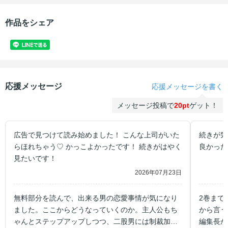
作品をシェア
応援メッセージ
応援メッセージを書く
メッセージ投稿で
20pt
ゲット！
広告で見つけて読み始めました！ こんな上司がいた
続きが気
らほれちゃう♡ かっこよかったです！ 続きがはやく
良かった
見たいです！
2026年07月23日
無料部分を読んで、出来る男の恋愛事情が気になり
2巻まで
ました。ここからどうなっていくのか。主人公もち
から言う
ゃんとステップアップしつつ、二股男には制裁加え
編集長か