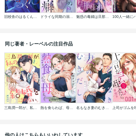
旧校舎のはるくん～二人きりの鬼ごっこ、しよう？
ドライな同期の溺愛癖
魅惑の毒婦は旦那様をオトしたい
同じ著者・レーベルの注目作品
三島潤一郎が、私の結婚を認めない。
熱を食らわば、母までも。～バツイチ４０歳は想定外に恋煩い【フルカラー】
名もなき妻のむきだし
他の人はこちらもいいねしています