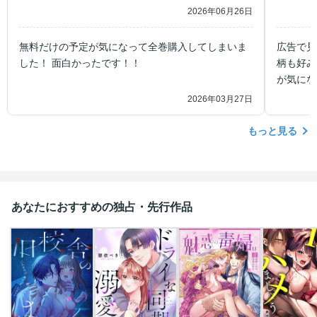
てほしい！
ました！
2026年06月26日
うでなく
楽しく読
無料だけの予定が気になって全巻購入してしまいま
広告で見
した！ 面白かったです！！
柄も好み
が気にな
2026年03月27日
もっと見る
あなたにおすすめの独占・先行作品