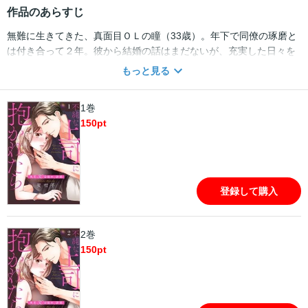
作品のあらすじ
無難に生きてきた、真面目ＯＬの瞳（33歳）。年下で同僚の琢磨と
は付き合って２年。彼から結婚の話はまだないが、充実した日々を
送っていた。ところが、琢磨が若い受付嬢と結婚することが発覚
もっと見る
――。咄嗟に転職した瞳が配属されたのは、女性向け官能漫画を作
るTL編集部。クセの強い編集長・安達と、TL漫画作りに奔走するこ
1巻
とに。仕事に執念を燃やす安達に翻弄されつつ、次第に心惹かれて
150
pt
いくが、彼には何やら訳アリの過去が・・・。一方、結婚の決まっ
た琢磨が瞳に接近。彼女に不倫を持ちかけ・・・！？
登録して購入
2巻
150
pt