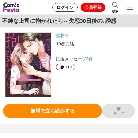
ログイン
会員登録
検索
不純な上司に抱かれたら～失恋30日後の､誘惑
蜜柑子
10
巻
完結！
応援メッセージ
8
件
110
無料で立ち読みする
キープ