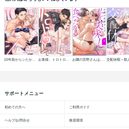
10年前からシたかった。～理性爆散した幼馴染のわからせＨ
お客様、トロトロにしてさしあげます～お疲れOLはマッサージ師の甘テクの虜
お隣の宮野さんは､私を美味しく食べたがる【単話売】
サポートメニュー
初めての方へ
ご利用ガイド
ヘルプ/お問合せ
推奨環境