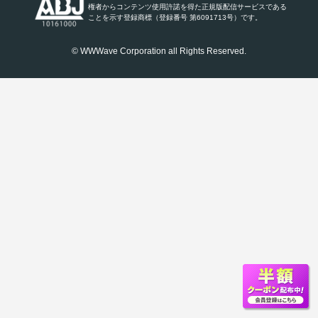
権者からコンテンツ使用許諾を得た正規版配信サービスである
ことを示す登録商標（登録番号 第6091713号）です。
© WWWave Corporation all Rights Reserved.