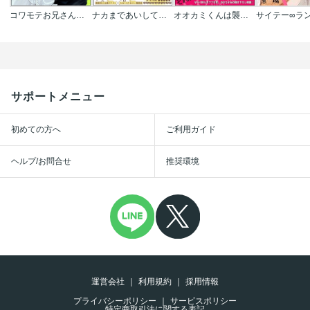
コワモテお兄さんとうぶギャルくん(分冊版)
ナカまであいして【電子限定かきおろし漫画付】
オオカミくんは襲われたい
サイテー∞ラ
サポートメニュー
初めての方へ
ご利用ガイド
ヘルプ/お問合せ
推奨環境
運営会社
利用規約
採用情報
プライバシーポリシー
サービスポリシー
特定商取引法に関する表記