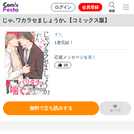
ログイン
会員登録
検索
じゃ､ワカラセましょうか｡【コミックス版】
すた
1
巻
完結！
応援メッセージを
書く
20
無料で立ち読みする
キープ