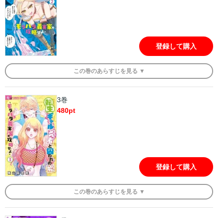
登録して購入
この
巻
のあらすじを
見る ▼
3巻
480
pt
登録して購入
この
巻
のあらすじを
見る ▼