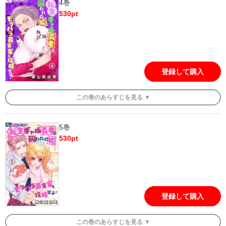
4巻
530
pt
登録して購入
この
巻
のあらすじを
見る ▼
5巻
530
pt
登録して購入
この
巻
のあらすじを
見る ▼