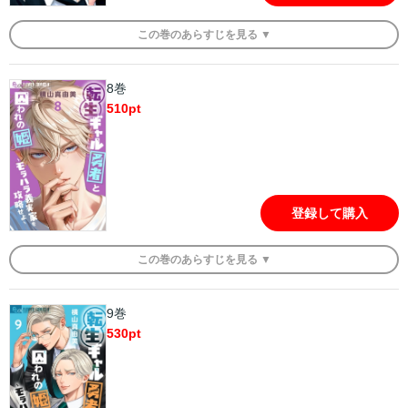
この
巻
のあらすじを
見る ▼
8巻
510
pt
登録して購入
この
巻
のあらすじを
見る ▼
9巻
530
pt