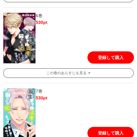
6巻
530
pt
登録して購入
この
巻
のあらすじを
見る ▼
7巻
530
pt
登録して購入