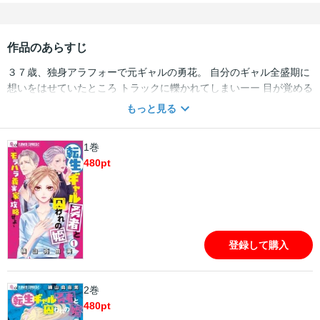
作品のあらすじ
３７歳、独身アラフォーで元ギャルの勇花。 自分のギャル全盛期に
想いをはせていたところ トラックに轢かれてしまいーー 目が覚める
と １９歳のピチピチ人妻に転生していた！！ 最高の人生やり直し
もっと見る
★★ …ーーと思ったら 義実家はモラハラとセクハラだらけの 地獄
のような場所で…！？ アラフォーの人生経験と、ギャルメンタルで
1巻
明るく楽しくモラハラを爽快フルボッコ★ 『ギャリズム』の横山真
480
pt
由美が描く 嫁姑バトル×平成ギャル×転生の新感覚コメディ開幕で
す！
登録して購入
2巻
480
pt