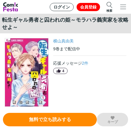
ログイン
会員登録
検索
転生ギャル勇者と囚われの姫～モラハラ義実家を攻略
せよ～
横山真由美
9
巻
まで配信中
応援メッセージ
2
件
4
無料で立ち読みする
キープ