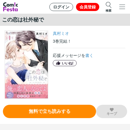
ログイン
会員登録
検索
この恋は社外秘で
真村ミオ
3
巻
完結！
応援メッセージを
書く
いいね!
無料で立ち読みする
キープ