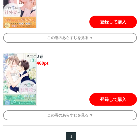
登録して購入
この
巻
のあらすじを
見る ▼
3巻
460
pt
登録して購入
この
巻
のあらすじを
見る ▼
1