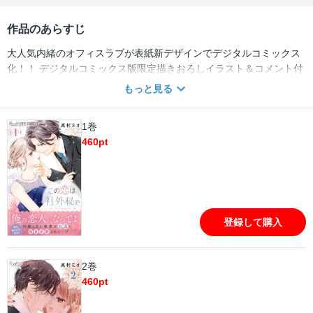
作品のあらすじ
大人気内緒のオフィスラブが表紙新デザインでデジタルコミックス
化！！ デジタルコミックス版限定描きおろしイラスト＆コメント付
き！！ ※マイクロ版１～５巻の内容が収録されています。重複購入
もっと見る
にご注意ください。 若手起業家・久賀の秘書をつとめる茉白。忖度
しない態度が気に入られ、社長に何度も告白されるように。 でも茉
1巻
白には社長の告白を受け入れられない理由があって・・・！？
460
pt
登録して購入
2巻
460
pt