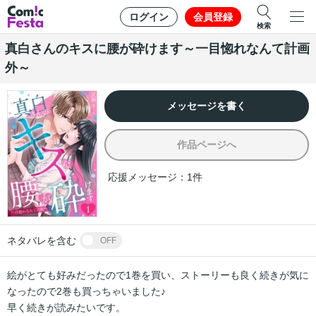
ログイン
会員登録
検索
真白さんのキスに腰が砕けます～一目惚れなんて計画
外～
メッセージを書く
作品ページへ
応援メッセージ：
1
件
ネタバレを含む
OFF
絵がとても好みだったので1巻を買い、ストーリーも良く続きが気に
なったので2巻も買っちゃいました♪

早く続きが読みたいです。