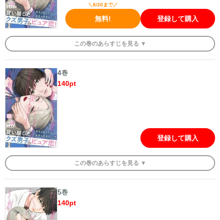
＼8/20まで／
無料!
登録して購入
この
巻
のあらすじを
見る ▼
4巻
140
pt
登録して購入
この
巻
のあらすじを
見る ▼
5巻
140
pt