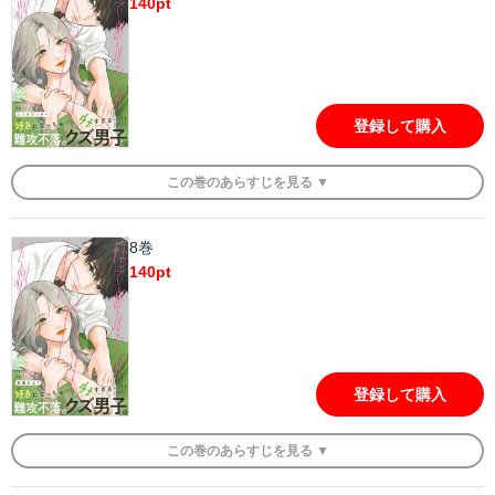
140
pt
登録して購入
この
巻
のあらすじを
見る ▼
8巻
140
pt
登録して購入
この
巻
のあらすじを
見る ▼