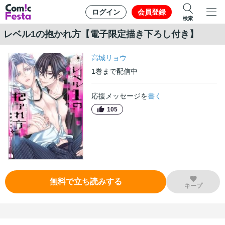
ログイン
会員登録
検索
レベル1の抱かれ方【電子限定描き下ろし付き】
高城リョウ
1
巻
まで配信中
応援メッセージを
書く
105
無料で立ち読みする
キープ