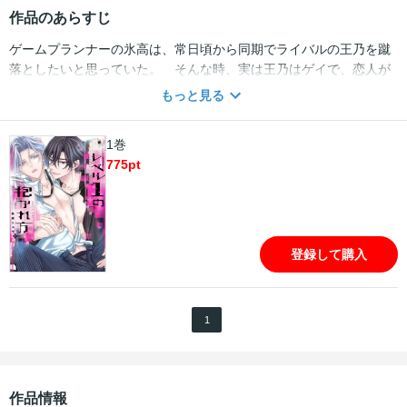
作品のあらすじ
ゲームプランナーの氷高は、常日頃から同期でライバルの王乃を蹴
落としたいと思っていた。 そんな時、実は王乃はゲイで、恋人が
できたら溺愛しすぎて仕事が手につかなくなってしまうタイプだと
もっと見る
知る。 これはチャンス！と王乃の“理想の恋人”となるべく、大学
生の“シキ”として姿を偽り、王乃に近づくことを決意。まんまと王
1巻
乃を騙すことには成功したけれど、経験値0の氷高では王乃に敵わ
775
pt
ず、出会ったその日に素股でトロトロにされちゃって…？？？
登録して購入
1
作品情報