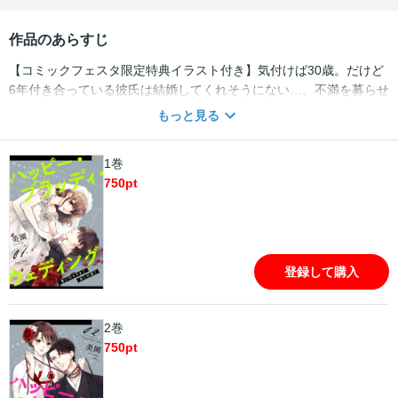
作品のあらすじ
【コミックフェスタ限定特典イラスト付き】気付けば30歳。だけど
6年付き合っている彼氏は結婚してくれそうにない…。不満を募らせ
た愛純（あすみ）は、記念日の夜ケンカのはずみで彼氏を死なせて
もっと見る
しまう。しかし翌朝目を覚ますと、隣で眠っていたのは死んだはず
の彼氏。混乱した頭で日付を確認するとなんと時間が1か月巻き戻っ
1巻
ていた。さらに無職のヒモだった彼氏は真面目なサラリーマンにな
750
pt
っていて…！？彼氏の死をきっかけに始まった“タイムループ”。こ
れは神様がくれたチャンス？それとも---。
登録して購入
2巻
750
pt