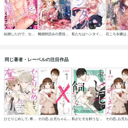
結婚したので、セックス有休ください!
離婚秒読みの悪役令嬢と入れ替わったら…旦那様が離してくれません！？
私たちはヘンタイかもしれない～甘く縛ってもっと愛して
同じ著者・レーベルの注目作品
ひとりじめして､奪いたい
その恋､お兄ちゃんは許しません【分冊版】
私がヒモを飼うなんて