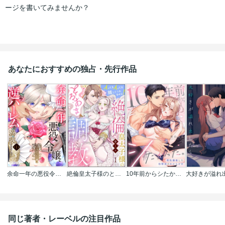
ージを書いてみませんか？
あなたにおすすめの独占・先行作品
余命一年の悪役令嬢､残生は逆ハーレムを満喫しますわ!【単話】
絶倫皇太子様のとろあま調教 イってもイっても離してくれません!(分冊版)
10年前からシたかった。～理性爆散した幼馴染のわからせＨ
同じ著者・レーベルの注目作品