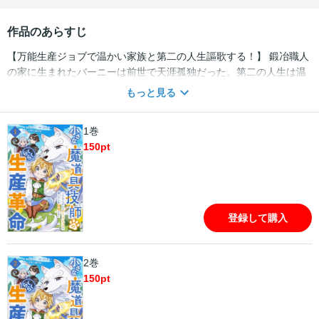
作品のあらすじ
【万能生産ジョブで温かい家族と第二の人生謳歌する！】 鍛冶職人
の家に生まれたバーニーは前世で天涯孤独だった。第二の人生は温
かい家族のもとで育ち心が満たされ、その愛に報いたいと思うよう
もっと見る
に。そんな矢先、『魔道具技師』というジョブに目覚めるのだ
が・・・実はこれ、なんでもつくれる規格外のチート能力だった!?
1巻
魔獣と話せる翻訳機・アイテム探知機・岩をも砕く剣など並外れた
150
pt
魔道具をらくらく作成し、この力を活かして家業を継ぐと決意！ し
かし、兄と訪れた素材採取で最凶の魔獣に襲撃されてしまい――
「まだ俺の魔道具技師の力がある！ 俺を信じろ!!」 家族との絆の力
で覚醒したバーニーの最強魔道具が強敵を圧倒!? どんな苦難も万能
生産ジョブで乗り越える!! そして、その噂は王都中に広まってい
登録して購入
き・・・？ 小さくても最強な魔道具技師の、とんでもものづくり無
双譚開幕！ 巻末におまけ漫画と原作者書き下ろし短編小説も収録。
（この作品は電子コミック誌comicグラスト75号に収録されていま
2巻
す。重複購入にご注意ください）
150
pt