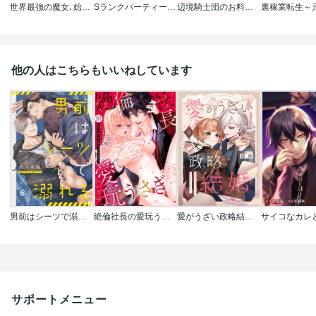
世界最強の魔女､始めました ～私だけ『攻略サイト』を見れる世界で自由に生きます～
Sランクパーティーを無能だと追放されたけど､【鑑定】と【治癒魔法】で成り上がり無双
辺境騎士団のお料理係!～捨てられ幼女ですが､過保護な家族に拾われて美味しいごはんを作ります～
他の人はこちらもいいねしています
男前はシーツで溺れる
絶倫社長の愛玩うさぎ～性欲の強い男女がセックスしたら?～
愛がうざい政略結婚～傾国の美男子なんて興味ありません！
サポートメニュー