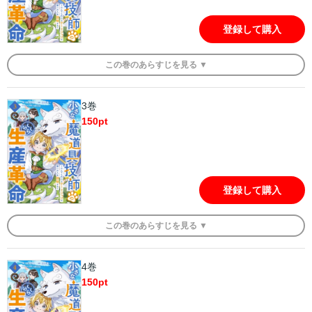
登録して購入
この
巻
のあらすじを
見る ▼
3巻
150
pt
登録して購入
この
巻
のあらすじを
見る ▼
4巻
150
pt