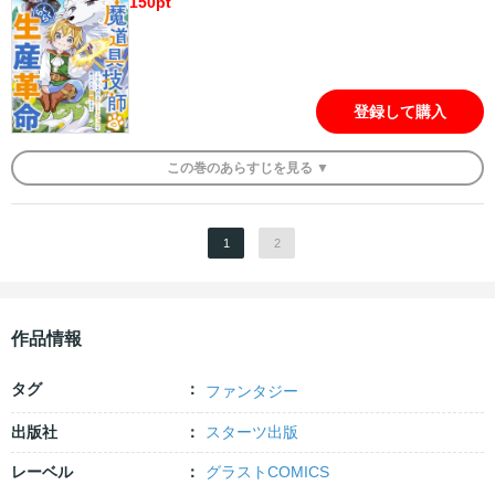
150
pt
登録して購入
この
巻
のあらすじを
見る ▼
1
2
作品情報
タグ
ファンタジー
出版社
スターツ出版
レーベル
グラストCOMICS