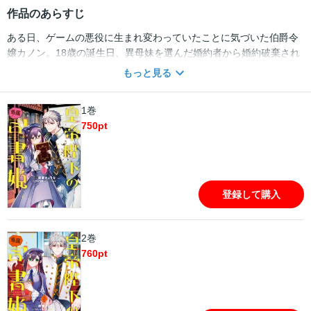
作品のあらすじ
ある日、ゲームの悪役に生まれ変わっていたことに気づいた伯爵令
嬢カノン。18歳の誕生日、異母妹を選んだ婚約者から婚約破棄され
たカノンは、素直に受け入れ皇都に向かうことに。目的は最悪な結
もっと見る
末を逃れ、図書館司書として平穏な人生を送ること。――だったの
だけれど、ゲームの攻略対象である皇帝と恋人契約をすることにな
1巻
ってしまい……!? 一迅社文庫アイリスの大人気シリーズをコミカラ
750
pt
イズ！ 描き下ろし漫画も収録★
登録して購入
2巻
760
pt