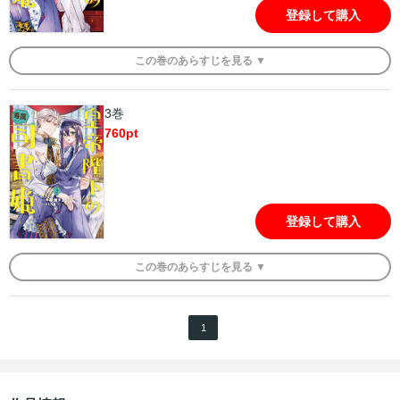
登録して購入
この
巻
のあらすじを
見る ▼
3巻
760
pt
登録して購入
この
巻
のあらすじを
見る ▼
1