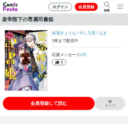
ログイン
会員登録
検索
皇帝陛下の専属司書姫
綾瀬きょうな
/
やしろ慧
/
なま
3
巻
まで配信中
応援メッセージ
1
件
3
会員登録して読む
キープ