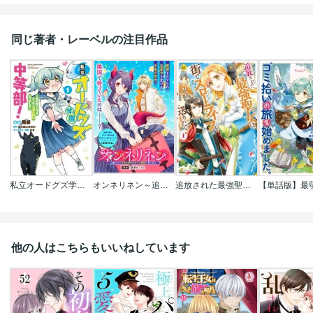
同じ著者・レーベルの注目作品
私立オードグズ学園中等部!～異の国(?)でもやっぱりゴミ拾いしてました～
オンネリネン～追放された半竜の聖女は幸せな物語に夢を見る～
追放された最強聖女は､街でスローライフを送りたい!
他の人はこちらもいいねしています