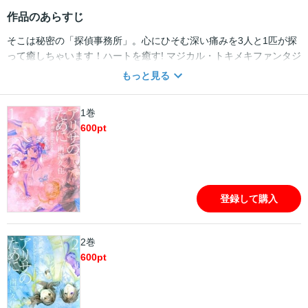
作品のあらすじ
そこは秘密の「探偵事務所」。心にひそむ深い痛みを3人と1匹が探
って癒しちゃいます！ハートを癒す! マジカル・トキメキファンタジ
ー♪
もっと見る
1巻
600
pt
登録して購入
2巻
600
pt