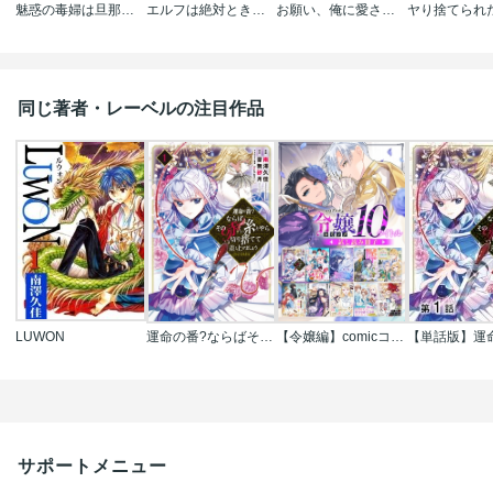
魅惑の毒婦は旦那様をオトしたい
エルフは絶対ときめかない【フルカラー】
お願い、俺に愛されて？～年下社長の求愛は甘く熱く、私を溶かす。
同じ著者・レーベルの注目作品
LUWON
運命の番?ならばその赤い糸とやら切り捨てて差し上げましょう@COMIC
【令嬢編】comicコロナ 人気10タイトル試し読み冊子
サポートメニュー