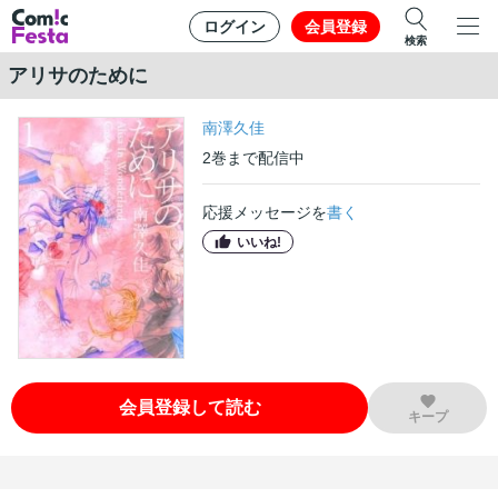
ログイン
会員登録
検索
アリサのために
南澤久佳
2
巻
まで配信中
応援メッセージを
書く
いいね!
会員登録して読む
キープ