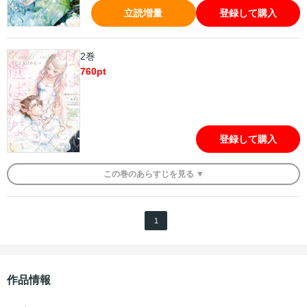
立読増量
登録して購入
2巻
760
pt
登録して購入
この
巻
のあらすじを
見る ▼
1
作品情報