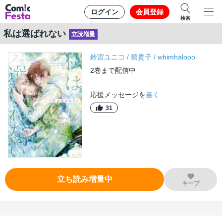
ログイン
会員登録
検索
私は選ばれない
立読増量
鈴宮ユニコ
/
碧貴子
/
whimhalooo
2
巻
まで配信中
応援メッセージを
書く
31
立ち読み増量中
キープ