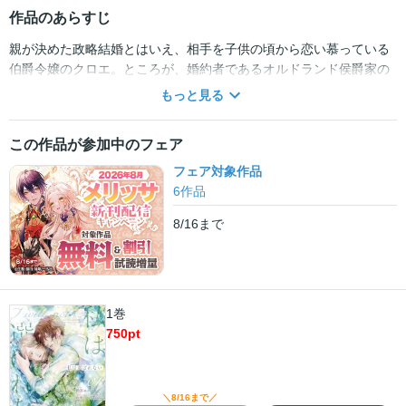
作品のあらすじ
親が決めた政略結婚とはいえ、相手を子供の頃から恋い慕っている
伯爵令嬢のクロエ。ところが、婚約者であるオルドランド侯爵家の
嫡男エルネストは、クロエではなく妹のエミリィを選ぶ。感情をコ
もっと見る
ントロールしながら生きてきたクロエに対し、明るく天真爛漫な
妹。彼女を愛おしく思うけれど、深く傷ついた恋心は癒えることも
この作品が参加中のフェア
なく――…。そんな折、クロエにシスレーユ公爵家のレオネルが突
然結婚を申し込んできて――!?大ヒット「どうせ捨てられるのな
フェア対象作品
ら、最後に好きにさせていただきます」（碧貴子・著）と同じ世界
6
作品
観で紡がれる、もう一つのラブストーリー開幕！第1巻は結婚初夜の
8/16
まで
Rシーンを加筆収録！
1巻
750
pt
＼8/16まで／