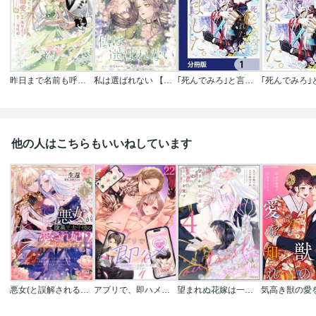
昨日まで名前も呼んでくれなかった公爵様が､急に溺愛してくるのですが?@COMIC
私は選ばれない 【連載版】
｢死んでみろ｣と言われたので死にました｡【分冊版】
他の人はこちらもいいねしています
悪女(と誤解される私)が腹黒王太子様の愛され妃になりそうです!?【単行本版】
アプリで、即ハメ～欲情度が800を超えていますSEXしますか？
望まれぬ花嫁は一途に皇太子を愛す《フルカラー》
気高き獣の愛