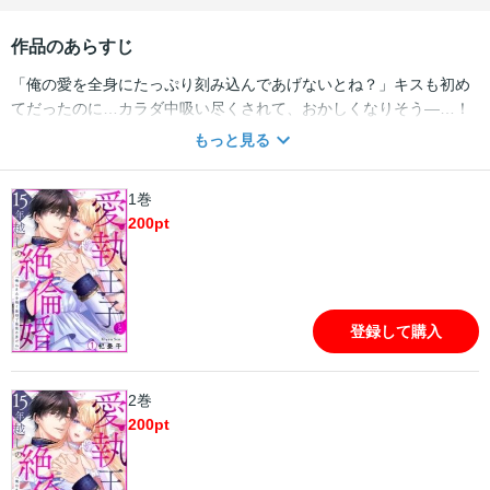
作品のあらすじ
「俺の愛を全身にたっぷり刻み込んであげないとね？」キスも初め
てだったのに…カラダ中吸い尽くされて、おかしくなりそう―…！
自らが育った孤児院を運営しているマリア。貧しくも楽しい生活を
もっと見る
送る中、ふと思い出すのは幼いころ同じ孤児院で暮らしていた少
年・アレクのことで―。15年前アレクが何者かに誘拐されてしま
1巻
い、それ以来生き別れとなっていた。そんなある日、悪質な取り立
200
pt
てからマリアを護ってくれたのは…なんと王国の第一王子！マリア
を迎えに来たという王子に、なぜか突然プロポーズされ…！？まさ
か、アレクなの…？「君に俺の全てを捧げる」身分を超えた重すぎ
る執着愛を奥まで注がれて――
登録して購入
2巻
200
pt