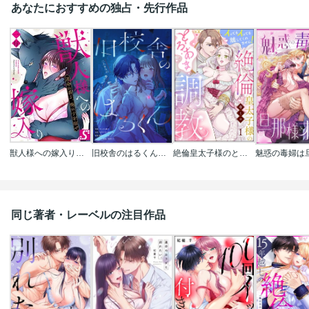
あなたにおすすめの独占・先行作品
獣人様への嫁入り～運命の番よ、俺の子を宿せ
旧校舎のはるくん～二人きりの鬼ごっこ、しよう？
絶倫皇太子様のとろあま調教 イってもイっても離してくれません!(分冊版)
同じ著者・レーベルの注目作品