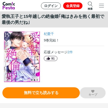
ログイン
会員登録
検索
愛執王子と15年越しの絶倫婚｢俺はきみを抱く最初で
最後の男だね｣
杞憂千
9
巻
完結！
応援メッセージ
2
件
91
無料で立ち読みする
キープ