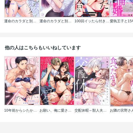
運命のカラダと別れたい。～思い出したくなかった、元カレとのズブズブH
運命のカラダと別れたい。【単行本版】
100回イッたら付き合って? 無愛想なライバル同期の溺愛絶倫セックス(分冊版)
他の人はこちらもいいねしています
10年前からシたかった。～理性爆散した幼馴染のわからせＨ
お願い、俺に愛されて？～年下社長の求愛は甘く熱く、私を溶かす。
交配休暇～獣人夫の本気の発情が止まらない