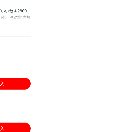
万いいね＆2869
経。 その能力故
官・善の職質を受
に巻き込まれ 事
同じく異能の眼を
ふたり」の作者・
入
入