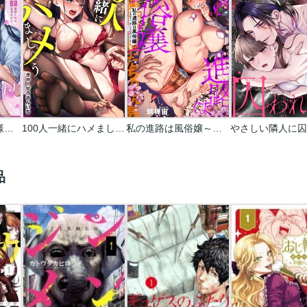
魅惑の毒婦は旦那様をオトしたい
100人一緒にハメましょう～清純マネージャーは球児のオモチャになりました。
私の進路は風俗嬢～卒業後すぐ、男たちの玩具になりました。～
品