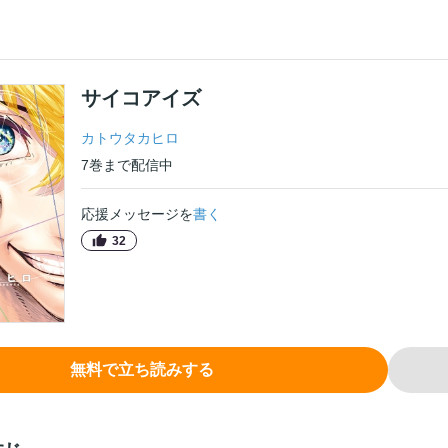
サイコアイズ
カトウタカヒロ
7
巻
まで配信中
応援メッセージを
書く
32
無料で立ち読みする