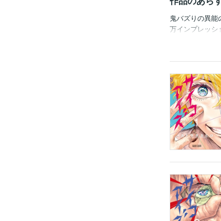
作品のあら
鬼バズりの異能の眼
万インプレッシ
に人気を避け引
けた末に 自ら
件解決に向けた
持つ 師と出会
カトウタカヒロ