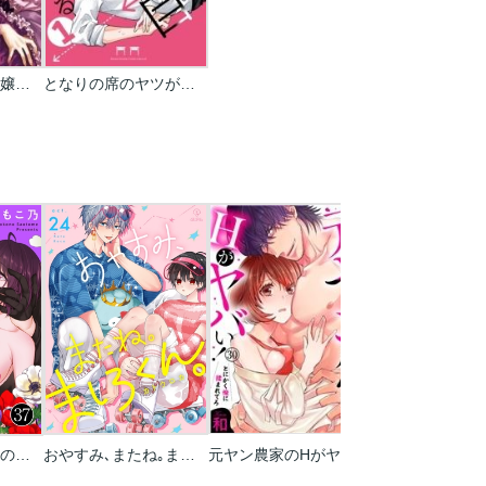
おじ転生～悪役令嬢の加齢なる生活～
となりの席のヤツがそういう目で見てくる
イジメラレ～｢女｣の僕と飼い主3人～
おやすみ､またね｡ましろくん｡
元ヤン農家のHがヤバい！～とにかく俺に揉まれてろ