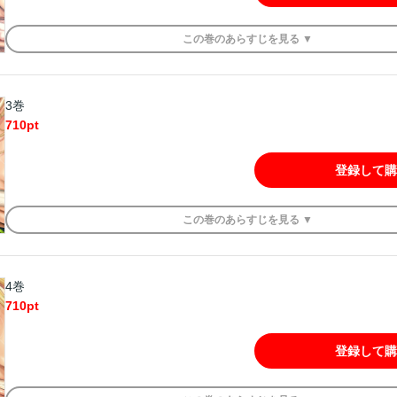
この
巻
のあらすじを
見る ▼
3巻
710
pt
登録して購
この
巻
のあらすじを
見る ▼
4巻
710
pt
登録して購