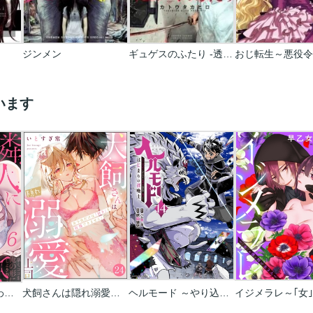
ジンメン
ギュゲスのふたり -透明な能力者たちの破滅譚-
います
やさしい隣人に囚われて～愛執のフルラージュ
犬飼さんは隠れ溺愛上司 ※今夜だけは｢好き｣を我慢できません!(分冊版)
ヘルモード ～やり込み好きのゲーマーは廃設定の異世界で無双する～はじまりの召喚士