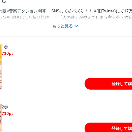
すじ
×警察アクション開幕！ SNSにて超バズり！！ X(旧Twitter)にて17
ョンを 叩き出した超話題作！！ 「人の縁」が視えてしまう主人公・渡辺
きこもり、 そして自堕落な生活を送っていた・・・ ある日、経は警察
もっと見る
がサイコアイズという能力者であることを知ると 強引に警察の超重要捜査
一翼を担う事にーー！？ これは、鬱屈した日常を送る一人の青年が、 
い、自分の運命と世界を変える物語ーー！！ 「ジンメン」「ギュゲスの
1巻
が贈る 異能の眼×師弟×警察アクション、堂々開幕！！！！
710
pt
登録して購
2巻
710
pt
登録して購