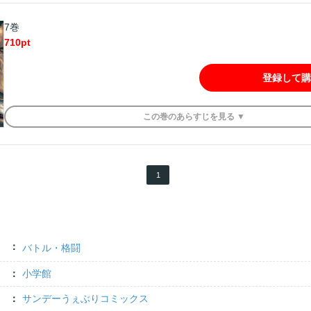
7巻
710
pt
登録して購
この
巻
のあらすじを
見る ▼
1
バトル・格闘
小学館
サンデーうぇぶりコミックス