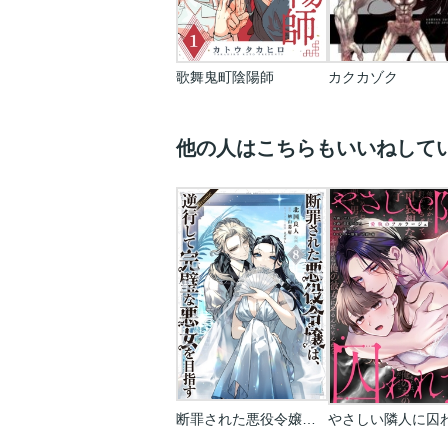
歌舞鬼町陰陽師
カクカゾク
他の人はこちらもいいねして
断罪された悪役令嬢は､逆行して完璧な悪女を目指す@COMIC