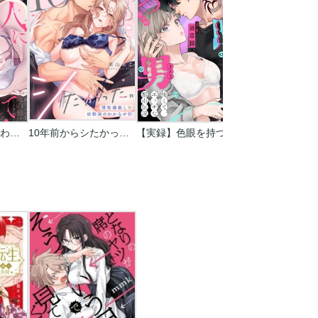
やさしい隣人に囚われて～愛執のフルラージュ
10年前からシたかった。～理性爆散した幼馴染のわからせＨ
【実録】色眼を持つ男～怖くて、エッチな都市伝説