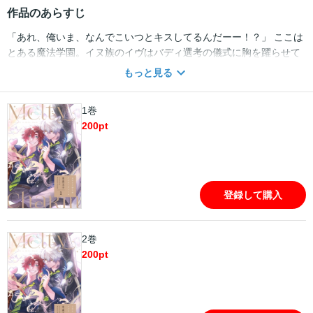
作品のあらすじ
「あれ、俺いま、なんでこいつとキスしてるんだーー！？」 ここは
とある魔法学園。イヌ族のイヴはバディ選考の儀式に胸を躍らせて
いた。いよいよイヴのバディ発表ーーしかし、読み上げられたその
もっと見る
名に騒然とする周囲の人たち。それもそのはず、選ばれたのは不穏
な噂がある秀才・オオカミ族のアウラだった！ （あいつって一体何
1巻
者なんだ？）と悩みつつも仲良くなろうと歩み寄るイヴに「お前と
200
pt
は話し合う気がない」と冷たく言い放つアウラ。言い方キツいし、
魔法も正反対で相性最悪・・・・・・こんなやつと同部屋のバディ
生活やっていけんのか！？ 【ミステリアスな孤高の一匹狼×天真爛
漫な元気ワンコ】のもふもふケンカップルバディBLスタート！！
登録して購入
2巻
200
pt