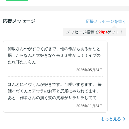
応援メッセージ
応援メッセージを書く
メッセージ投稿で
20pt
ゲット！
卯坂さん〜がすごく好きで、他の作品もあるかなと
探したらなんと大好きなケモミミ物が…！！イブの
たれ耳たまらん…
2026年05月24日
ほんとにイヴくんが好きです。可愛いすぎます。 毎
話イヴくんとアウラのお耳と尻尾にやられてます。
あと、作者さんの描く髪の質感がサラサラしててめ
っちゃ好きです！！！ とにかくキャラの表情が豊か
2025年11月24日
で、特に主役2人の細かい感情の機微を表情で表し
ていて、一コマ一コマ読んでいくのがすごく楽しい
もっと見る
です。 キャラ、絵、ストーリー、この漫画のすべて