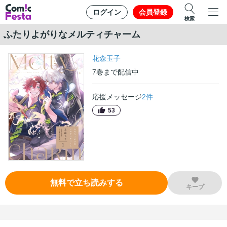
ログイン
会員登録
検索
ふたりよがりなメルティチャーム
花森玉子
7
巻
まで配信中
応援メッセージ
2
件
53
無料で立ち読みする
キープ