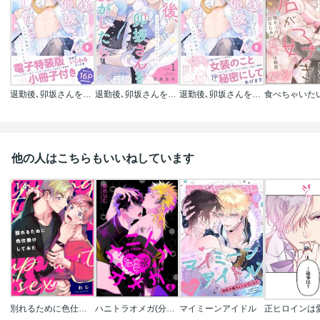
退勤後､卯坂さんを脱がしたら～ツンデレ先輩のえっちなヒミツ【単行本版/電子特装版小冊子付き】
退勤後､卯坂さんを脱がしたら～ツンデレ先輩のえっちなヒミツ
退勤後､卯坂さんを脱がしたら～ツンデレ先輩のえっちなヒミツ【単行本版/電子限定おまけ付き】
他の人はこちらもいいねしています
別れるために色仕掛けしてみた
ハニトラオメガ(分冊版)
マイミーンアイドル