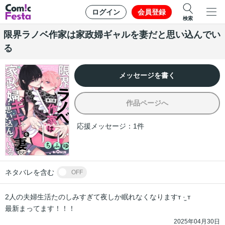
ログイン
会員登録
検索
限界ラノベ作家は家政婦ギャルを妻だと思い込んでい
る
メッセージを書く
作品ページへ
応援メッセージ：
1
件
ネタバレを含む
OFF
2人の夫婦生活たのしみすぎて夜しか眠れなくなりますт ·̫ т

最新まってます！！！
2025年04月30日