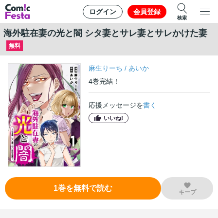
ログイン
会員登録
検索
海外駐在妻の光と闇 シタ妻とサレ妻とサレかけた妻
無料
麻生りーち
/
あいか
4
巻
完結！
応援メッセージを
書く
いいね!
1
巻
を無料で読む
キープ