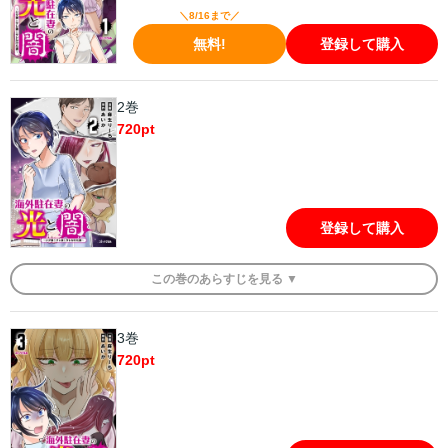
＼8/16まで／
無料!
登録して購入
2巻
720
pt
登録して購入
この
巻
のあらすじを
見る ▼
3巻
720
pt