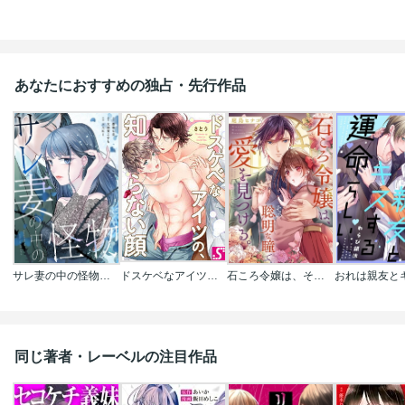
あなたにおすすめの独占・先行作品
サレ妻の中の怪物【タテヨミ】【フルカラー】
ドスケベなアイツの、知らない顔
石ころ令嬢は、その聡明な瞳で愛を見つける。
同じ著者・レーベルの注目作品