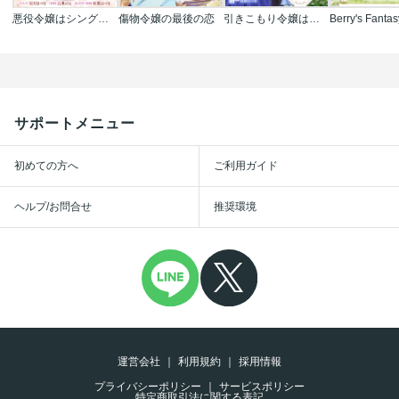
悪役令嬢はシングルマザーになりました 双子を引き取りましたが公爵様からの溺愛は想定外です
傷物令嬢の最後の恋
引きこもり令嬢は皇妃になんてなりたくない!～強面皇帝の溺愛が駄々漏れで困ります～
サポートメニュー
初めての方へ
ご利用ガイド
ヘルプ/お問合せ
推奨環境
運営会社
利用規約
採用情報
プライバシーポリシー
サービスポリシー
特定商取引法に関する表記