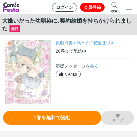
ログイン
会員登録
検索
大嫌いだった幼馴染に､契約結婚を持ちかけられまし
た
無料
原明日美
/
瑪々子
/
双葉はづき
26
巻
まで配信中
応援メッセージを
書く
いいね!
1
巻
を無料で読む
キープ