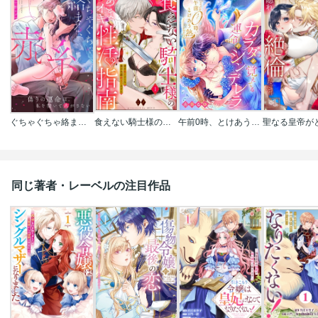
ぐちゃぐちゃ絡まる、赤い糸～偽りの運命は、私を抱いて逃がさない
食えない騎士様のあまイキ性活指南 君の悦いところ､僕が全部教えてあげる(分冊版)
午前0時、とけあう熱～カラダが覚えてる運命のシンデレラ
同じ著者・レーベルの注目作品