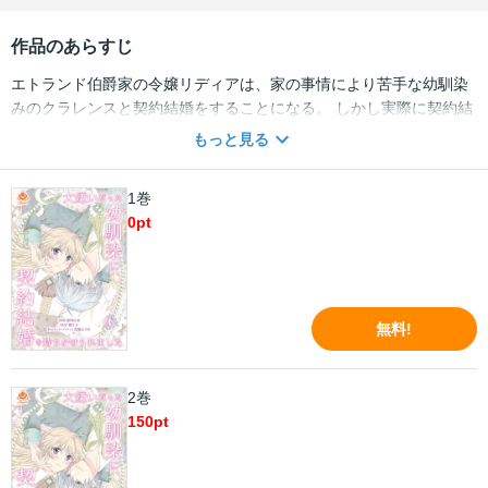
作品のあらすじ
エトランド伯爵家の令嬢リディアは、家の事情により苦手な幼馴染
みのクラレンスと契約結婚をすることになる。 しかし実際に契約結
婚をしたあとのクラレンスは、これまでとは別人のように優しく、
もっと見る
リディアは今までとの違いに戸惑っていく。 するとリディアたちが
通う学園で、クラレンスとの結婚に嫉妬した生徒たちからリディア
1巻
に対するいじめが発生し…。 なんとか対処しようとしている一方
0
pt
で、クラレンスの隠していた秘密を知ってしまうリディア。 徐々に
リディアのクラレンスへの思いは変わり……。 大嫌いだったはずの
幼馴染みとの契約結婚によってリディアの人生がまるっと変わるラ
ブストーリーのはじまり！ 【毎月 第四火曜日配信予定】
無料!
2巻
150
pt