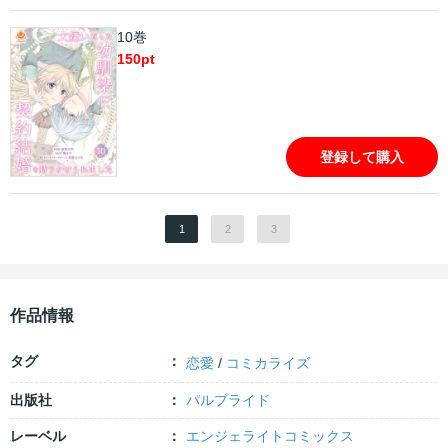
10巻
150
pt
登録して購入
1
2
3
作品情報
タグ
恋愛
/
コミカライズ
出版社
パルプライド
レーベル
エンジェライトコミックス