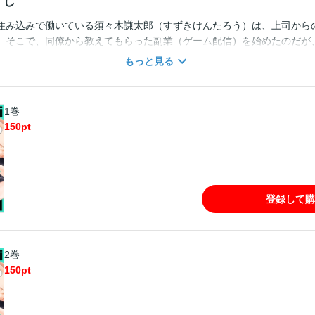
すじ
住み込みで働いている須々木謙太郎（すずきけんたろう）は、上司から
。そこで、同僚から教えてもらった副業（ゲーム配信）を始めたのだが
、登録者は二桁止まり、再生数も数えるほど…収益化さえもできていな
もっと見る
た思いつきで、ぬいぐるみを使ったとある降霊術の生配信をすることに
るみのくまきちを使い、初の顔出し生配信でその様子を実況していると物
ないはずの部屋の中に、筋骨隆々なマッチョメンが！！！？ケモ耳しっ
1巻
ップアップ・ラブ（？）開幕♪【フィカス】
150
pt
登録して購
2巻
150
pt