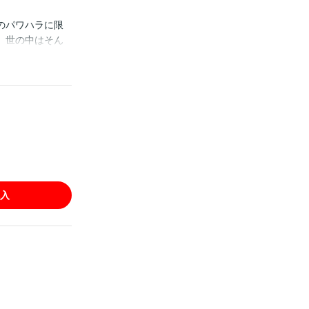
のパワハラに限
、世の中はそん
かった。そんな
。子供の頃から
音が…？ なん
ぽの大男×悩める
入