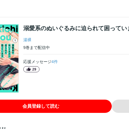
溺愛系のぬいぐるみに迫られて困ってい
湯裸
9
巻
まで配信中
応援メッセージ
4
件
29
会員登録して読む