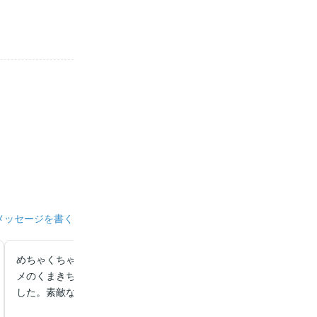
メッセージを書く
めちゃくちゃ続きが気になって、一気に最後まで読んでしまいまし
メのくまきちが可愛い！！ていうかもう全部可愛い♡♡すごく幸せ
した。素敵な作品をありがとうございます