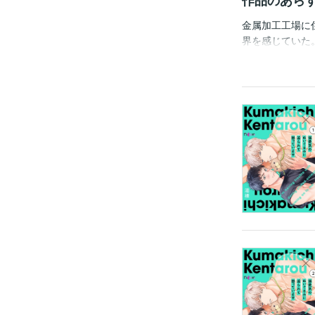
作品のあら
金属加工工場に
界を感じていた
なに甘くはなく
ある日、ふとし
の相棒・ぬいぐ
と、自分しかい
子羊青年のステ