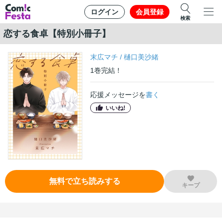
ログイン
会員登録
検索
恋する食卓【特別小冊子】
末広マチ
/
樋口美沙緒
1
巻
完結！
応援メッセージを
書く
いいね!
無料で立ち読みする
キープ