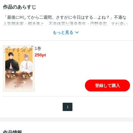
作品のあらすじ
「最後にHしてから二週間。さすがに今日はする…よね？」不遜な
人気脚本家・櫛木隼と、不幸体質な薄幸青年・円野幸宏。すれ違い
続けた、幼馴染み二人の初恋の成就までを綴った小説「恋する食
もっと見る
卓」（著：樋口美沙緒）。そのイラストを手掛けた末広マチによ
る、その後の二人のH事情を描いたコミカライズ（シナリオ：樋口
1巻
美沙緒）と、小説連載時に扉として描き下ろされたカラーイラスト
250
pt
をすべて収録した特別小冊子！(この作品は「恋する食卓【完全版】
【イラスト入り】」に特別小冊子として収録されています)
登録して購入
1
作品情報