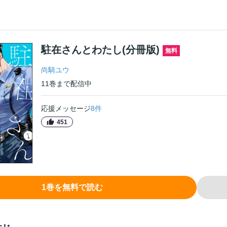
駐在さんとわたし(分冊版)
無料
尚騎ユウ
11
巻
まで配信中
応援メッセージ
8
件
451
1
巻
を無料で読む