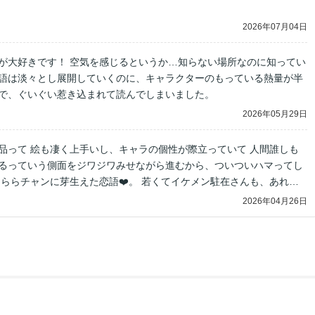
2026年07月04日
が大好きです！ 空気を感じるというか…知らない場所なのに知ってい
語は淡々とし展開していくのに、キャラクターのもっている熱量が半
で、ぐいぐい惹き込まれて読んでしまいました。
2026年05月29日
品って 絵も凄く上手いし、キャラの個性が際立っていて 人間誰しも
るっていう側面をジワジワみせながら進むから、ついついハマってし
うららチャンに芽生えた恋語❤️。 若くてイケメン駐在さんも、あれだ
きて 異性として意識しないのか…。彼の都会にいた何かが どう絡ま
2026年04月26日
、ワクワクが止まらん💦 いつも、続編が待ち遠しいです。