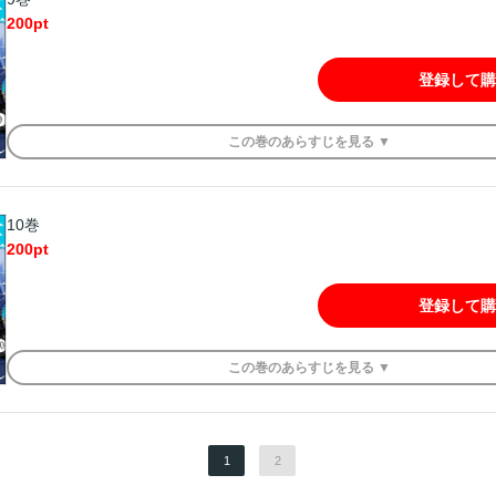
200
pt
登録して購
この
巻
のあらすじを
見る ▼
10巻
200
pt
登録して購
この
巻
のあらすじを
見る ▼
1
2