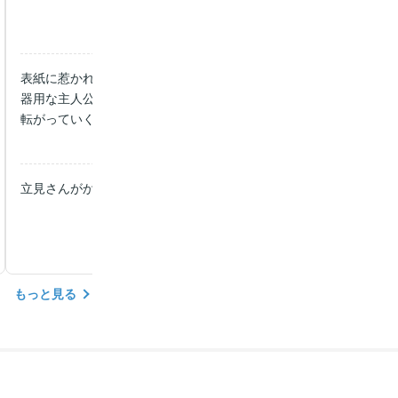
表紙に惹かれて買いました。一気読みしちゃうくらいハマりました
器用な主人公と、色んな過去がありそうな駐在さんの不思議な関係
転がっていくのか、続きが気になるので今後も読み続けたいです。
駐在さんの体格の描き方逞しくて好き。
立見さんがかっこよくて、ワクワクする……
もっと見る