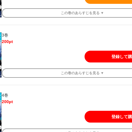
この
巻
のあらすじを
見る ▼
3巻
200
pt
登録して購
この
巻
のあらすじを
見る ▼
4巻
200
pt
登録して購