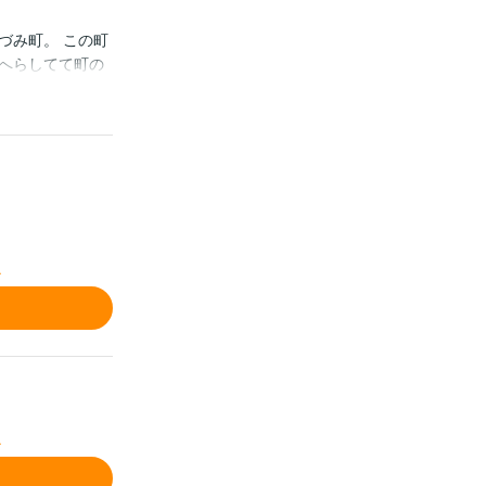
づみ町。 この町
へらしてて町の
思っていた―。
マンドラマ。 ※
／
／