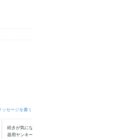
メッセージを書く
続きが気になります！絵が上手くて男性らしい描写がとても、かっ
器用ヤンキー女子と優しい真面目な警察官。どんな展開になるのか