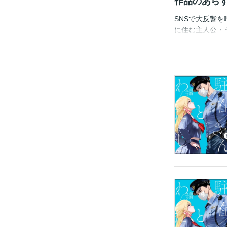
作品のあら
SNSで大反響
に住む主人公・
人からは軽口を
田舎のヤンキー
この作品は『co