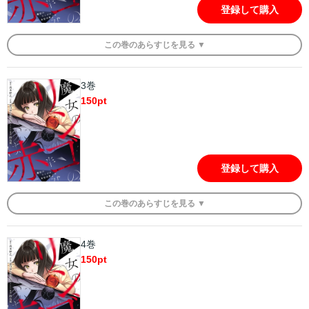
登録して購入
この
巻
のあらすじを
見る ▼
3巻
150
pt
登録して購入
この
巻
のあらすじを
見る ▼
4巻
150
pt