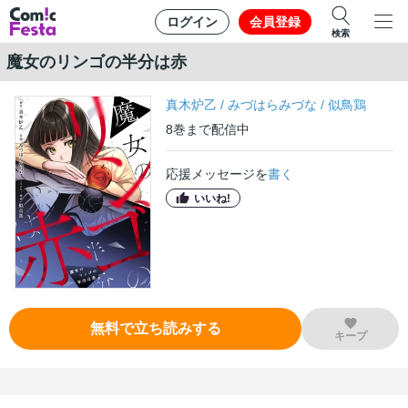
ログイン
会員登録
検索
魔女のリンゴの半分は赤
真木炉乙
/
みづはらみづな
/
似鳥鶏
8
巻
まで配信中
応援メッセージを
書く
いいね!
無料で立ち読みする
キープ