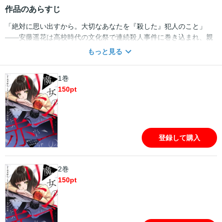
作品のあらすじ
「絶対に思い出すから。大切なあなたを『殺した』犯人のこと」
――安藤遥花は高校時代の文化祭で連続殺人事件に巻き込まれ、親
友を喪い、自らも10年の昏睡状態にあった。 目覚めた遥花が働きは
もっと見る
じめたのは、とある探偵事務所。そこで応対された「入江」と名乗
る青年に出会ったとき、遥花の脳裏に【あの】事件の日、同級生の
1巻
男子から「10年後にお互い独身だったら結婚しよう」と提案された
150
pt
思い出がフラッシュバックする…。 その日から遥花は「入江」と共
に、数々の難事件に遭遇する。そしてそれらの事件の裏で暗躍する
謎の新薬、「Snow White」… 果たして遥花はあの事件の犯人を突
き止めることはできるのか、そして「彼」との約束の行方は――。
登録して購入
2巻
150
pt