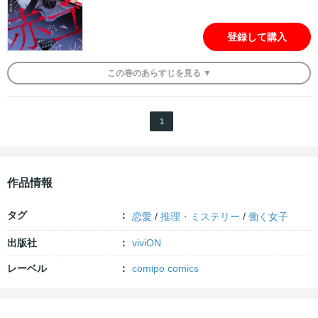
登録して購入
この
巻
のあらすじを
見る ▼
1
作品情報
タグ
恋愛
/
推理・ミステリー
/
働く女子
出版社
viviON
レーベル
comipo comics