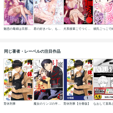
魅惑の毒婦は旦那様をオトしたい
君の好きバレ、もっとちょうだい～理想の上司はぜんぶお見通し
犬系後輩こてつくんの絶絶倫ちん●に抗えない
同じ著者・レーベルの注目作品
育休刑事
魔女のリンゴの半分は赤【電子単行本】
育休刑事【分冊版】
なおして直島さ