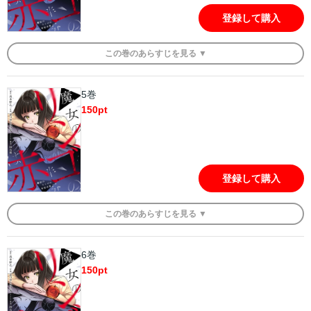
登録して購入
この
巻
のあらすじを
見る ▼
5巻
150
pt
登録して購入
この
巻
のあらすじを
見る ▼
6巻
150
pt