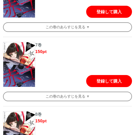
登録して購入
この
巻
のあらすじを
見る ▼
7巻
150
pt
登録して購入
この
巻
のあらすじを
見る ▼
8巻
150
pt