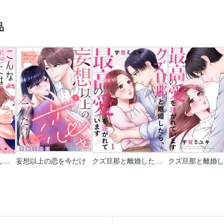
品
こんな恋には酔うしかない［ｃｏｍｉｃ ｔｉｎｔ］ 分冊版
妄想以上の恋を今だけ
クズ旦那と離婚したら､最高の愛を注がれています