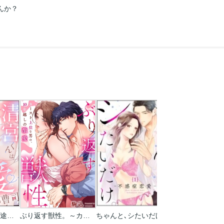
んか？
絶倫清宮くんは一途な溺愛御曹司 とろイキ求愛セックスが甘すぎて困ります(分冊版)
ぶり返す獣性。～カースト上位な男の、10年越しの激愛
ちゃんと､シたいだけ｡～不感症恋愛～(分冊版)