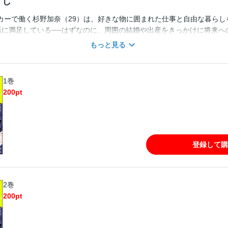
すじ
カーで働く杉野加奈（29）は、好きな物に囲まれた仕事と自由な暮らし
生活に満足している──はずなのに、周囲の結婚や出産をきっかけに将来へ
れど加奈が恋愛に踏み出せないのは、元カレに言い捨てられた「おまえは
もっと見る
う言葉が、今も心に刺さっているからだった。 そんな矢先、加奈の自宅
家で同居生活をすることに。 しかもその上司は、職場では「冷徹上司」
屋根の下で見せるのは、仕事中とは全く違う顔で──…？
1巻
200
pt
登録して購
2巻
200
pt