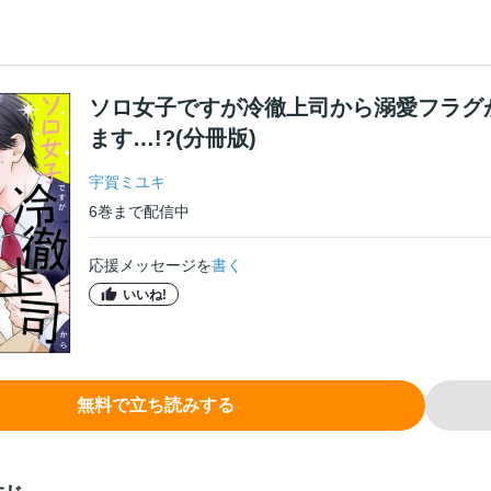
ソロ女子ですが冷徹上司から溺愛フラグ
ます…!?(分冊版)
宇賀ミユキ
6
巻
まで配信中
応援メッセージを
書く
いいね!
無料で立ち読みする