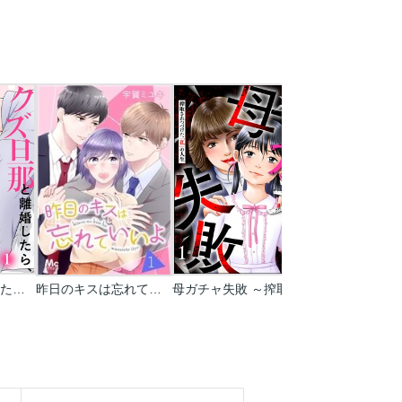
クズ旦那と離婚したら､最高の愛を注がれています【電子単行本版】
昨日のキスは忘れていいよ
母ガチャ失敗 ～搾取されつづけた｢私｣の人生～(分冊版)