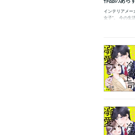
作品のあら
インテリアメー
女子”。 今の
めている。 け
いている」とい
ことで、上司の
在。けれど同じ