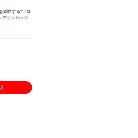
を満喫する“ソロ
の不安を抱き始
一生ひとりが向
が火災になった
と恐れられる存
入