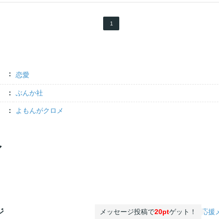
1
恋愛
ぶんか社
よもんがクロメ
ア
ジ
メッセージ投稿で
20pt
ゲット！
応援